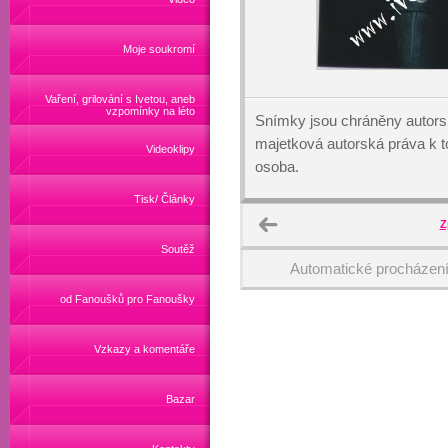
Moje soukromí
Vaření, grilování s Ivetou, aneb
vzpomínky na léto
Snímky jsou chráněny autors
majetková autorská práva k
Videoklipy
osoba.
Tisk/ Články
Z
Soutěž
Automatické procházen
od Fanoušků pro Fanoušky
Vzkazy a komentáře
Bazar