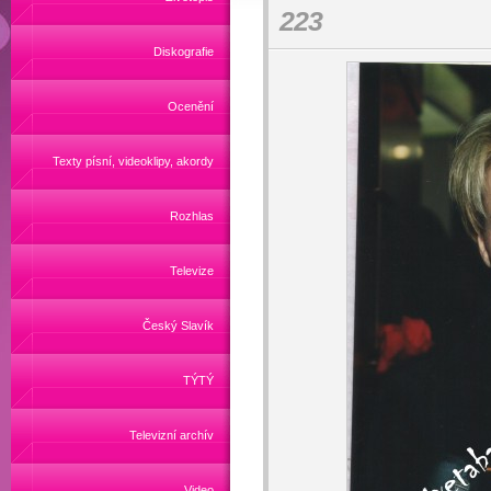
223
Diskografie
Ocenění
Texty písní, videoklipy, akordy
Rozhlas
Televize
Český Slavík
TÝTÝ
Televizní archív
Video