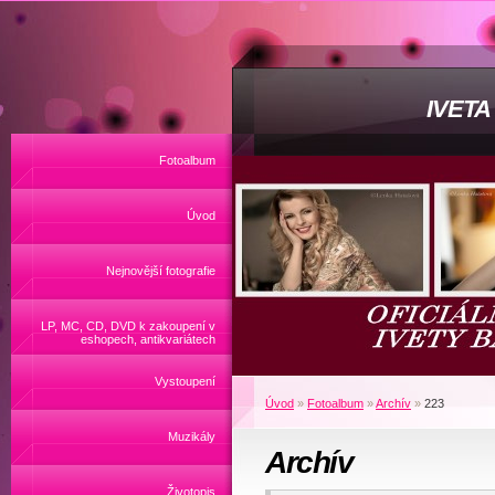
IVET
Fotoalbum
Úvod
Nejnovější fotografie
LP, MC, CD, DVD k zakoupení v
eshopech, antikvariátech
Vystoupení
Úvod
»
Fotoalbum
»
Archív
»
223
Muzikály
Archív
Životopis