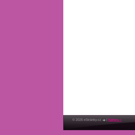
© 2026 eStránky.cz
|
Nahoru ↑