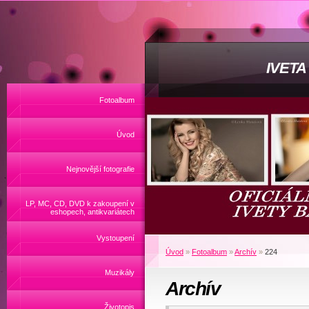
IVET
Fotoalbum
Úvod
Nejnovější fotografie
LP, MC, CD, DVD k zakoupení v
eshopech, antikvariátech
Vystoupení
Úvod
»
Fotoalbum
»
Archív
»
224
Muzikály
Archív
Životopis