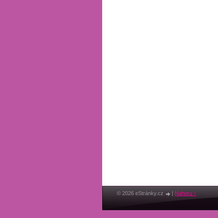
© 2026 eStránky.cz
|
Nahoru ↑