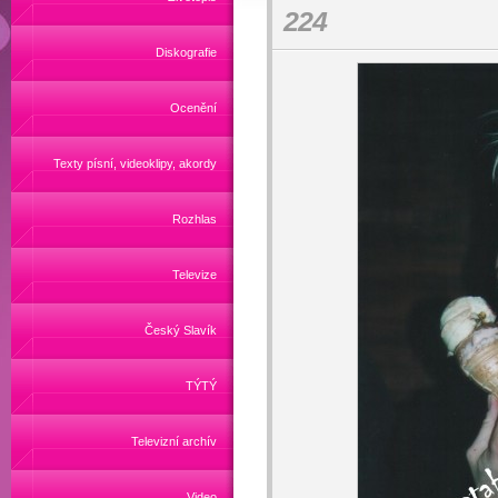
224
Diskografie
Ocenění
Texty písní, videoklipy, akordy
Rozhlas
Televize
Český Slavík
TÝTÝ
Televizní archív
Video