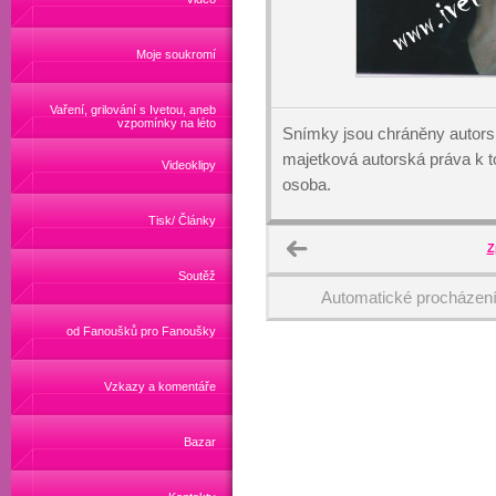
Moje soukromí
Vaření, grilování s Ivetou, aneb
vzpomínky na léto
Snímky jsou chráněny autors
majetková autorská práva k
Videoklipy
osoba.
Tisk/ Články
Z
Soutěž
Automatické procházen
od Fanoušků pro Fanoušky
Vzkazy a komentáře
Bazar