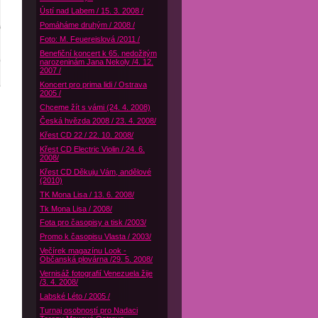
Ústí nad Labem / 15. 3. 2008 /
Pomáháme druhým / 2008 /
Foto: M. Feuereislová /2011 /
Benefiční koncert k 65. nedožitým
narozeninám Jana Nekoly /4. 12.
2007 /
Koncert pro prima lidi / Ostrava
2005 /
Chceme žít s vámi (24. 4. 2008)
Česká hvězda 2008 / 23. 4. 2008/
Křest CD 22 / 22. 10. 2008/
Křest CD Electric Violin / 24. 6.
2008/
Křest CD Děkuju Vám, andělové
(2010)
TK Mona Lisa / 13. 6. 2008/
Tk Mona Lisa / 2008/
Fota pro časopisy a tisk /2003/
Promo k časopisu Vlasta / 2003/
Večírek magazínu Look -
Občanská plovárna /29. 5. 2008/
Vernisáž fotografií Venezuela žije
/3. 4. 2008/
Labské Léto / 2005 /
Turnaj osobností pro Nadaci