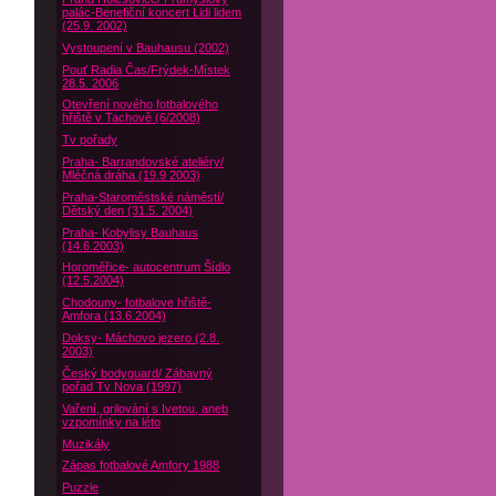
palác-Benefiční koncert Lidi lidem
(25.9. 2002)
Vystoupení v Bauhausu (2002)
Pouť Radia Čas/Frýdek-Místek
28.5. 2006
Otevření nového fotbalového
hřiště v Tachově (6/2008)
Tv pořady
Praha- Barrandovské ateliéry/
Mléčná dráha (19.9 2003)
Praha-Staroměstské náměstí/
Dětský den (31.5. 2004)
Praha- Kobylisy Bauhaus
(14.6.2003)
Horoměřice- autocentrum Šídlo
(12.5.2004)
Chodouny- fotbalove hřiště-
Amfora (13.6.2004)
Doksy- Máchovo jezero (2.8.
2003)
Český bodyguard/ Zábavný
pořad Tv Nova (1997)
Vaření, grilování s Ivetou, aneb
vzpomínky na léto
Muzikály
Zápas fotbalové Amfory 1988
Puzzle