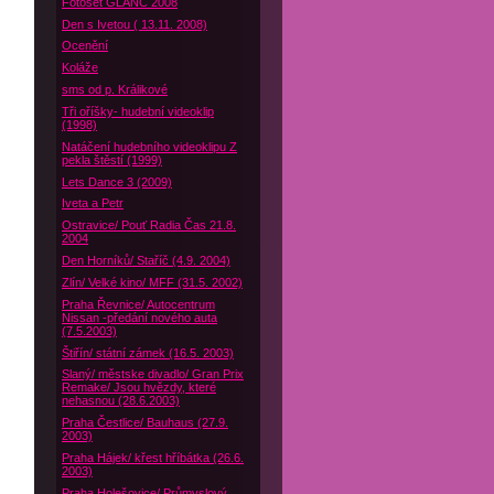
Fotoset GLANC 2008
Den s Ivetou ( 13.11. 2008)
Ocenění
Koláže
sms od p. Králikové
Tři oříšky- hudební videoklip
(1998)
Natáčení hudebního videoklipu Z
pekla štěstí (1999)
Lets Dance 3 (2009)
Iveta a Petr
Ostravice/ Pouť Radia Čas 21.8.
2004
Den Horníků/ Staříč (4.9. 2004)
Zlín/ Velké kino/ MFF (31.5. 2002)
Praha Řevnice/ Autocentrum
Nissan -předání nového auta
(7.5.2003)
Štiřín/ státní zámek (16.5. 2003)
Slaný/ městske divadlo/ Gran Prix
Remake/ Jsou hvězdy, které
nehasnou (28.6.2003)
Praha Čestlice/ Bauhaus (27.9.
2003)
Praha Hájek/ křest hříbátka (26.6.
2003)
Praha Holešovice/ Průmyslový