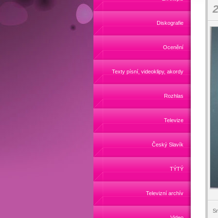
2
Diskografie
Ocenění
Texty písní, videoklipy, akordy
Rozhlas
Televize
Český Slavík
TÝTÝ
Televizní archív
Sn
Video