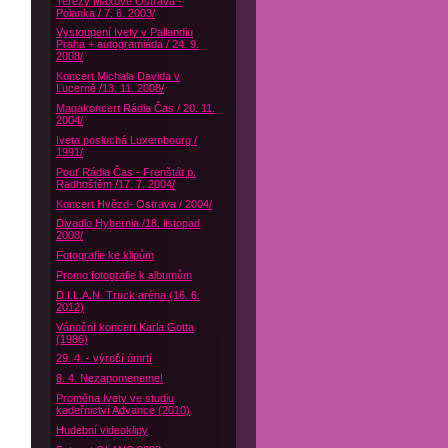
Terezy Maxové Ostrava -
Polanka / 7. 6. 2003/
Vystoupení Ivety v Pallandiu
Praha + autogramiáda / 24. 9.
2008/
Koncert Michala Davida v
Lucerně /13. 11. 2008/
Magakoncert Rádia Čas / 20. 11.
2004/
Iveta posluchá Luxembourg /
1991/
Pouť Rádia Čas - Frenštát p.
Radhoštěm /17. 7. 2004/
Koncert Hvězd- Ostrava / 2004/
Divadlo Hybernia /18. listopad
2008/
Fotografie ke klipům
Promo fotografie k albumům
D.I.L.A.N. Truck aréna (16. 6.
2012)
Vánoční koncert Karla Gotta
(1986)
29. 4. - výročí úmrtí
8. 4. Nezapomeneme!
Proměna Ivety ve studiu
kadeřnictví Advance (2010)
Hudební videoklipy