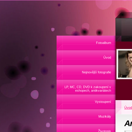
Fotoalbum
Úvod
Nejnovější fotografie
LP, MC, CD, DVD k zakoupení v
eshopech, antikvariátech
Vystoupení
Úvod
Muzikály
A
Životopis