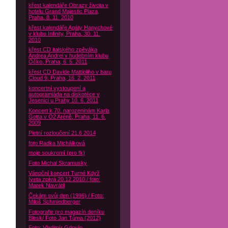
křest kalendáře Obrazy života v
hotelu Grand Majestic Plaza,
Praha, 8. 11. 2010
křest kalendáře Agáty Hanychové
v klubu Infinity, Praha, 30. 11.
2010
křest CD italského zpěváka
Andrea Andrei v hudebním klubu
Óčko, Praha, 6. 5. 2011
křest CD Davide Mattioliho v baru
Cloud 9, Praha, 16. 2. 2011
koncertní vystoupení a
autogramiáda na diskotéce v
Jesenici u Prahy 10. 6. 2011
Koncert k 70. narozeninám Karla
Gotta v O2 Aréně, Praha, 11. 6.
2009
Pietní rozloučení 21.6 2014
foto Radka Michálková
moje soukromí (pro fk)
Foto Michal Skramusky
Vánoční koncert Turné Když
Iveta zpívá 20.12.2010 / foto:
Marek Navrátil
Čekám svůj den (1996) / Foto:
Miloš Schmiedberger
Fotografie pro magazín deníku
Blesk/ Foto Jan Tůma (2012)
Foto: Vladimír Gdovín