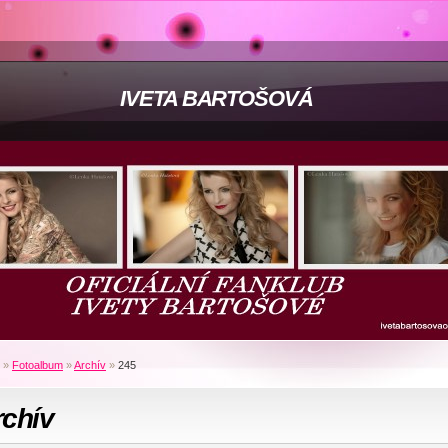
IVETA BARTOŠOVÁ
»
Fotoalbum
»
Archív
»
245
rchív