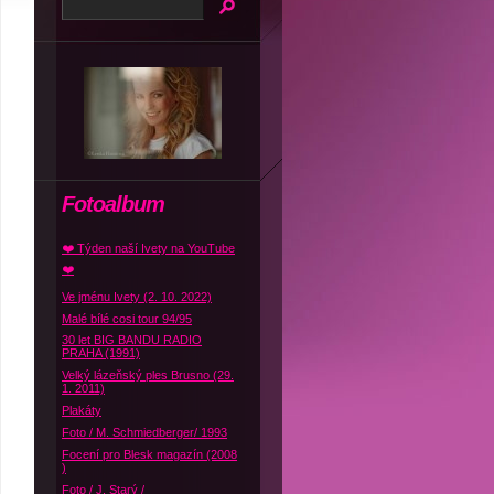
Fotoalbum
❤️ Týden naší Ivety na YouTube
❤️
Ve jménu Ivety (2. 10. 2022)
Malé bílé cosi tour 94/95
30 let BIG BANDU RADIO
PRAHA (1991)
Velký lázeňský ples Brusno (29.
1. 2011)
Plakáty
Foto / M. Schmiedberger/ 1993
Focení pro Blesk magazín (2008
)
Foto / J. Starý /