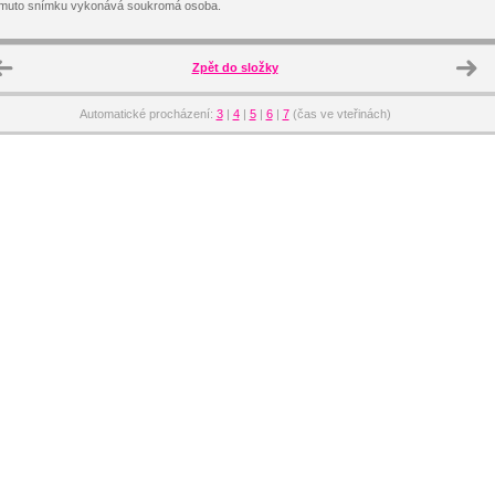
omuto snímku vykonává soukromá osoba.
Zpět do složky
Automatické procházení:
3
|
4
|
5
|
6
|
7
(čas ve vteřinách)