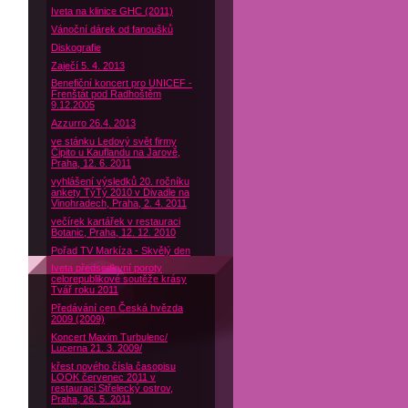
Iveta na klinice GHC (2011)
Vánoční dárek od fanoušků
Diskografie
Zaječí 5. 4. 2013
Benefiční koncert pro UNICEF -
Frenštát pod Radhoštěm
9.12.2005
Azzurro 26.4. 2013
ve stánku Ledový svět firmy
Čipito u Kauflandu na Jarově,
Praha, 12. 6. 2011
vyhlášení výsledků 20. ročníku
ankety TýTý 2010 v Divadle na
Vinohradech, Praha, 2. 4. 2011
večírek kartářek v restauraci
Botanic, Praha, 12. 12. 2010
Pořad TV Markíza - Skvělý den
Iveta předsedkyní poroty
celorepublikové soutěže krásy
Tvář roku 2011
Předávání cen Česká hvězda
2009 (2009)
Koncert Maxim Turbulenc/
Lucerna 21. 3. 2009/
křest nového čísla časopisu
LOOK červenec 2011 v
restauraci Střelecký ostrov,
Praha, 26. 5. 2011