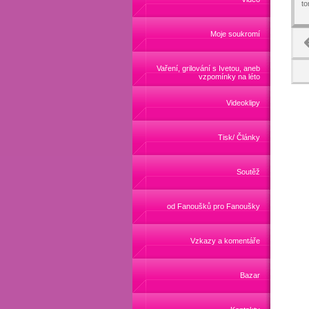
t
Moje soukromí
Vaření, grilování s Ivetou, aneb
vzpomínky na léto
Videoklipy
Tisk/ Články
Soutěž
od Fanoušků pro Fanoušky
Vzkazy a komentáře
Bazar