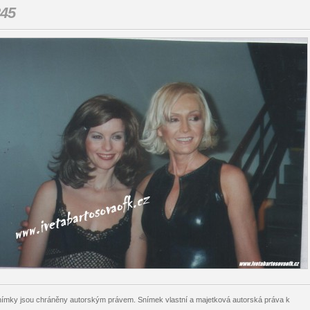
45
ímky jsou chráněny autorským právem. Snímek vlastní a majetková autorská práva k