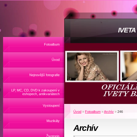
IVET
Fotoalbum
Úvod
Nejnovější fotografie
LP, MC, CD, DVD k zakoupení v
eshopech, antikvariátech
Vystoupení
Úvod
»
Fotoalbum
»
Archív
»
246
Muzikály
Archív
Životopis