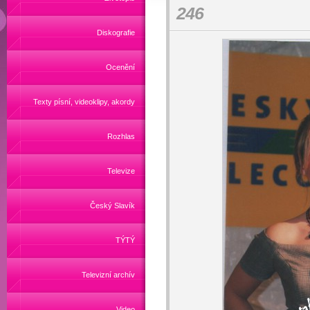
246
Diskografie
Ocenění
Texty písní, videoklipy, akordy
Rozhlas
Televize
Český Slavík
TÝTÝ
Televizní archív
Video