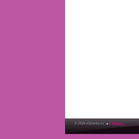
© 2026 eStránky.cz
|
Nahoru ↑