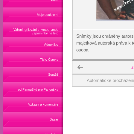
Moje soukromí
Vaření, grilování s Ivetou, aneb
vzpomínky na léto
Snímky jsou chráněny autors
majetková autorská práva k
Videoklipy
osoba.
Tisk/ Články
Z
Soutěž
Automatické procházen
od Fanoušků pro Fanoušky
Vzkazy a komentáře
Bazar