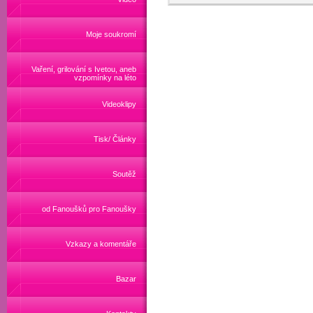
Moje soukromí
Vaření, grilování s Ivetou, aneb
vzpomínky na léto
Videoklipy
Tisk/ Články
Soutěž
od Fanoušků pro Fanoušky
Vzkazy a komentáře
Bazar