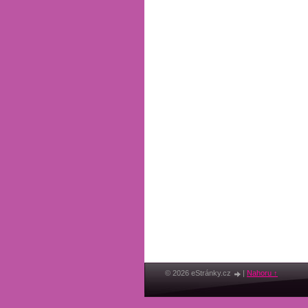
© 2026 eStránky.cz
|
Nahoru ↑