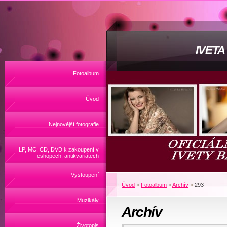
IVET
Fotoalbum
Úvod
Nejnovější fotografie
LP, MC, CD, DVD k zakoupení v
eshopech, antikvariátech
Vystoupení
Úvod
»
Fotoalbum
»
Archív
»
293
Muzikály
Archív
Životopis