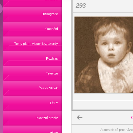
293
Diskografie
Ocenění
Texty písní, videoklipy, akordy
Rozhlas
Televize
Český Slavík
TÝTÝ
Z
Televizní archív
Automatické procháze
Video