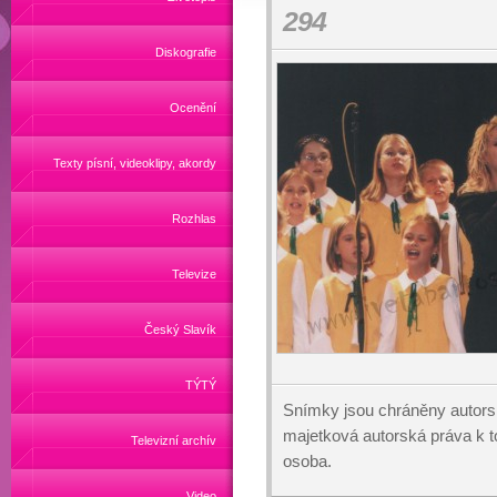
294
Diskografie
Ocenění
Texty písní, videoklipy, akordy
Rozhlas
Televize
Český Slavík
TÝTÝ
Snímky jsou chráněny autors
majetková autorská práva k
Televizní archív
osoba.
Video