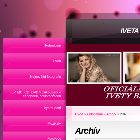
IVET
Fotoalbum
Úvod
Nejnovější fotografie
LP, MC, CD, DVD k zakoupení v
eshopech, antikvariátech
Vystoupení
Úvod
»
Fotoalbum
»
Archív
»
294
Muzikály
Archív
Životopis