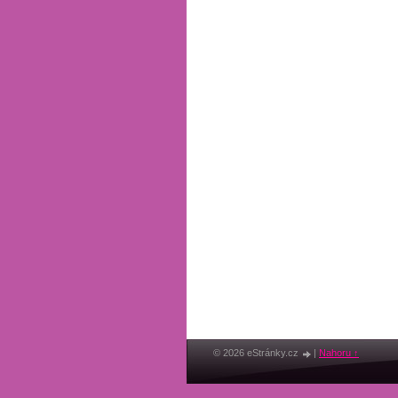
© 2026 eStránky.cz
|
Nahoru ↑