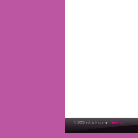
© 2026 eStránky.cz
|
Nahoru ↑