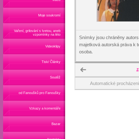
Moje soukromí
Vaření, grilování s Ivetou, aneb
vzpomínky na léto
Snímky jsou chráněny autors
majetková autorská práva k
Videoklipy
osoba.
Tisk/ Články
Z
Soutěž
Automatické procházen
od Fanoušků pro Fanoušky
Vzkazy a komentáře
Bazar