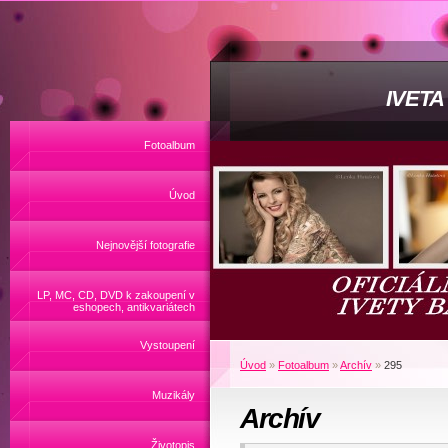
IVET
Fotoalbum
Úvod
Nejnovější fotografie
LP, MC, CD, DVD k zakoupení v
eshopech, antikvariátech
Vystoupení
Úvod
»
Fotoalbum
»
Archív
»
295
Muzikály
Archív
Životopis