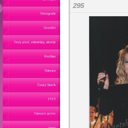
295
Diskografie
Ocenění
Texty písní, videoklipy, akordy
Rozhlas
Televize
Český Slavík
TÝTÝ
Televizní archív
Video