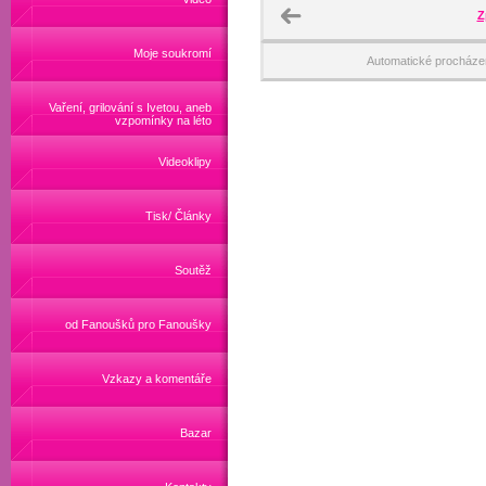
Z
Moje soukromí
Automatické procháze
Vaření, grilování s Ivetou, aneb
vzpomínky na léto
Videoklipy
Tisk/ Články
Soutěž
od Fanoušků pro Fanoušky
Vzkazy a komentáře
Bazar