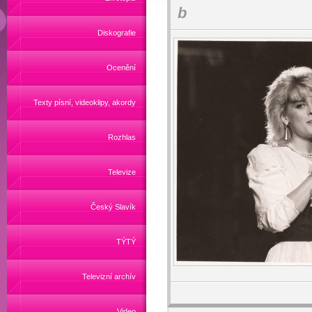
b
Diskografie
Ocenění
Texty písní, videoklipy, akordy
Rozhlas
Televize
Český Slavík
TÝTÝ
Televizní archív
Video