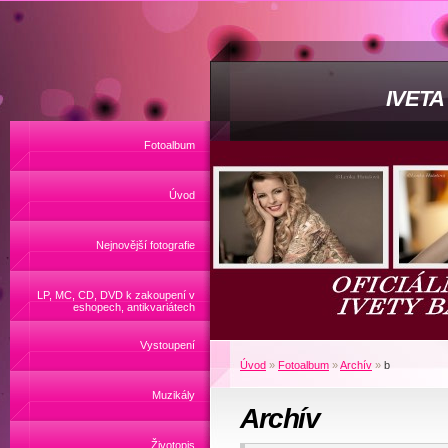
IVET
Fotoalbum
Úvod
Nejnovější fotografie
LP, MC, CD, DVD k zakoupení v
eshopech, antikvariátech
Vystoupení
Úvod
»
Fotoalbum
»
Archív
»
b
Muzikály
Archív
Životopis