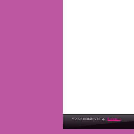
© 2026 eStránky.cz
|
Nahoru ↑