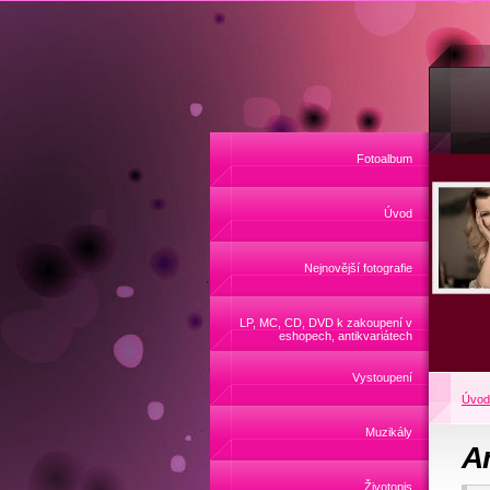
Fotoalbum
Úvod
Nejnovější fotografie
LP, MC, CD, DVD k zakoupení v
eshopech, antikvariátech
Vystoupení
Úvod
Muzikály
A
Životopis