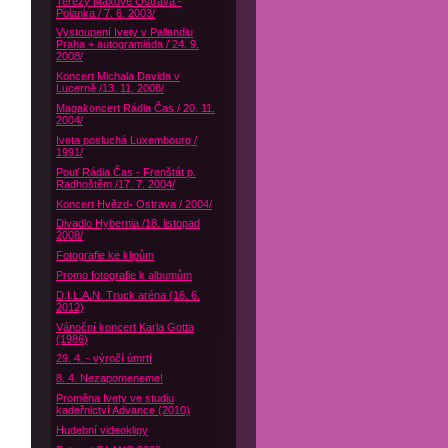
Terezy Maxové Ostrava -
Polanka / 7. 6. 2003/
Vystoupení Ivety v Pallandiu
Praha + autogramiáda / 24. 9.
2008/
Koncert Michala Davida v
Lucerně /13. 11. 2008/
Magakoncert Rádia Čas / 20. 11.
2004/
Iveta posluchá Luxembourg /
1991/
Pouť Rádia Čas - Frenštát p.
Radhoštěm /17. 7. 2004/
Koncert Hvězd- Ostrava / 2004/
Divadlo Hybernia /18. listopad
2008/
Fotografie ke klipům
Promo fotografie k albumům
D.I.L.A.N. Truck aréna (16. 6.
2012)
Vánoční koncert Karla Gotta
(1986)
29. 4. - výročí úmrtí
8. 4. Nezapomeneme!
Proměna Ivety ve studiu
kadeřnictví Advance (2010)
Hudební videoklipy