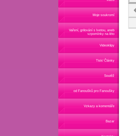
Moje soukromí
Vaření, grilování s Ivetou, aneb
vzpomínky na léto
Videoklipy
Tisk/ Články
Soutěž
od Fanoušků pro Fanoušky
Vzkazy a komentáře
Bazar