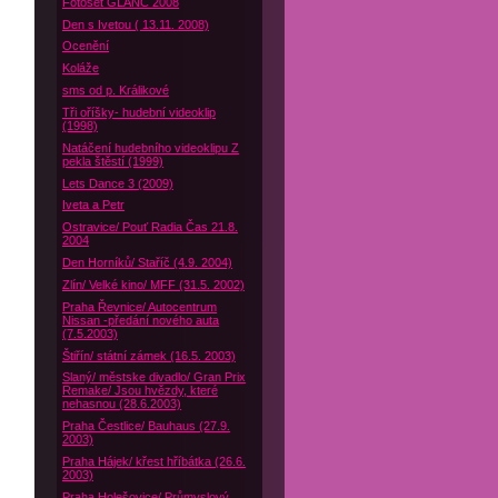
Fotoset GLANC 2008
Den s Ivetou ( 13.11. 2008)
Ocenění
Koláže
sms od p. Králikové
Tři oříšky- hudební videoklip
(1998)
Natáčení hudebního videoklipu Z
pekla štěstí (1999)
Lets Dance 3 (2009)
Iveta a Petr
Ostravice/ Pouť Radia Čas 21.8.
2004
Den Horníků/ Staříč (4.9. 2004)
Zlín/ Velké kino/ MFF (31.5. 2002)
Praha Řevnice/ Autocentrum
Nissan -předání nového auta
(7.5.2003)
Štiřín/ státní zámek (16.5. 2003)
Slaný/ městske divadlo/ Gran Prix
Remake/ Jsou hvězdy, které
nehasnou (28.6.2003)
Praha Čestlice/ Bauhaus (27.9.
2003)
Praha Hájek/ křest hříbátka (26.6.
2003)
Praha Holešovice/ Průmyslový