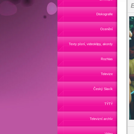
B
Diskografie
Ocenění
Texty písní, videoklipy, akordy
Rozhlas
Televize
Český Slavík
TÝTÝ
Televizní archív
Video