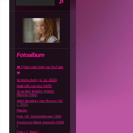
Fotoalbum
❤️ Týden naší Ivety na YouTube
❤️
Ve jménu Ivety (2. 10. 2022)
Malé bílé cosi tour 94/95
30 let BIG BANDU RADIO
PRAHA (1991)
Velký lázeňský ples Brusno (29.
1. 2011)
Plakáty
Foto / M. Schmiedberger/ 1993
Focení pro Blesk magazín (2008
)
Foto / J. Starý /