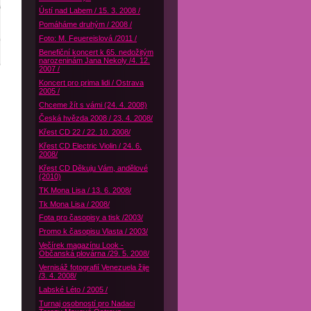
Ústí nad Labem / 15. 3. 2008 /
Pomáháme druhým / 2008 /
Foto: M. Feuereislová /2011 /
Benefiční koncert k 65. nedožitým
narozeninám Jana Nekoly /4. 12.
2007 /
Koncert pro prima lidi / Ostrava
2005 /
Chceme žít s vámi (24. 4. 2008)
Česká hvězda 2008 / 23. 4. 2008/
Křest CD 22 / 22. 10. 2008/
Křest CD Electric Violin / 24. 6.
2008/
Křest CD Děkuju Vám, andělové
(2010)
TK Mona Lisa / 13. 6. 2008/
Tk Mona Lisa / 2008/
Fota pro časopisy a tisk /2003/
Promo k časopisu Vlasta / 2003/
Večírek magazínu Look -
Občanská plovárna /29. 5. 2008/
Vernisáž fotografií Venezuela žije
/3. 4. 2008/
Labské Léto / 2005 /
Turnaj osobností pro Nadaci