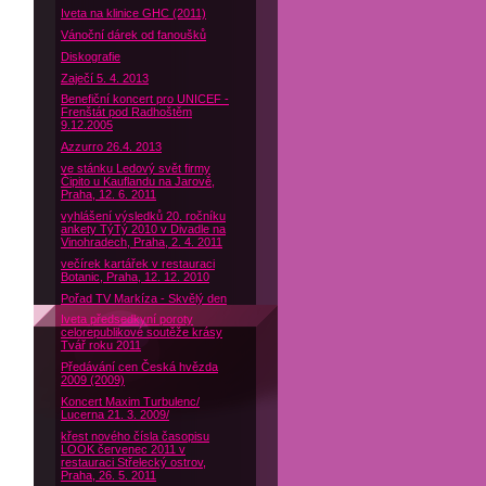
Iveta na klinice GHC (2011)
Vánoční dárek od fanoušků
Diskografie
Zaječí 5. 4. 2013
Benefiční koncert pro UNICEF -
Frenštát pod Radhoštěm
9.12.2005
Azzurro 26.4. 2013
ve stánku Ledový svět firmy
Čipito u Kauflandu na Jarově,
Praha, 12. 6. 2011
vyhlášení výsledků 20. ročníku
ankety TýTý 2010 v Divadle na
Vinohradech, Praha, 2. 4. 2011
večírek kartářek v restauraci
Botanic, Praha, 12. 12. 2010
Pořad TV Markíza - Skvělý den
Iveta předsedkyní poroty
celorepublikové soutěže krásy
Tvář roku 2011
Předávání cen Česká hvězda
2009 (2009)
Koncert Maxim Turbulenc/
Lucerna 21. 3. 2009/
křest nového čísla časopisu
LOOK červenec 2011 v
restauraci Střelecký ostrov,
Praha, 26. 5. 2011