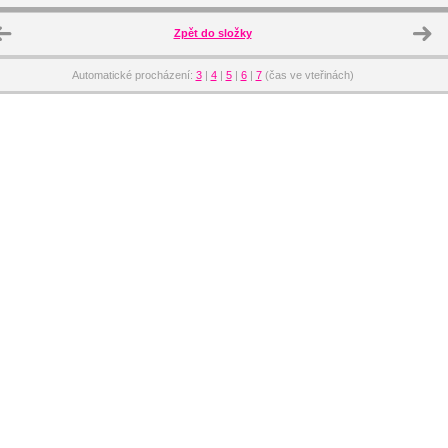
Zpět do složky
Automatické procházení:
3
|
4
|
5
|
6
|
7
(čas ve vteřinách)