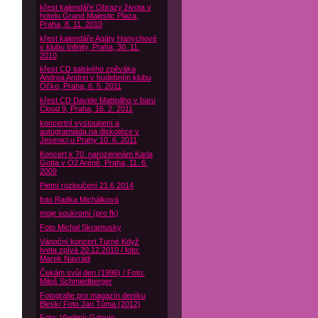
křest kalendáře Obrazy života v
hotelu Grand Majestic Plaza,
Praha, 8. 11. 2010
křest kalendáře Agáty Hanychové
v klubu Infinity, Praha, 30. 11.
2010
křest CD italského zpěváka
Andrea Andrei v hudebním klubu
Óčko, Praha, 6. 5. 2011
křest CD Davide Mattioliho v baru
Cloud 9, Praha, 16. 2. 2011
koncertní vystoupení a
autogramiáda na diskotéce v
Jesenici u Prahy 10. 6. 2011
Koncert k 70. narozeninám Karla
Gotta v O2 Aréně, Praha, 11. 6.
2009
Pietní rozloučení 21.6 2014
foto Radka Michálková
moje soukromí (pro fk)
Foto Michal Skramusky
Vánoční koncert Turné Když
Iveta zpívá 20.12.2010 / foto:
Marek Navrátil
Čekám svůj den (1996) / Foto:
Miloš Schmiedberger
Fotografie pro magazín deníku
Blesk/ Foto Jan Tůma (2012)
Foto: Vladimír Gdovín