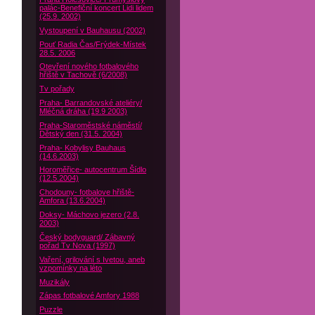
palác-Benefiční koncert Lidi lidem
(25.9. 2002)
Vystoupení v Bauhausu (2002)
Pouť Radia Čas/Frýdek-Místek
28.5. 2006
Otevření nového fotbalového
hřiště v Tachově (6/2008)
Tv pořady
Praha- Barrandovské ateliéry/
Mléčná dráha (19.9 2003)
Praha-Staroměstské náměstí/
Dětský den (31.5. 2004)
Praha- Kobylisy Bauhaus
(14.6.2003)
Horoměřice- autocentrum Šídlo
(12.5.2004)
Chodouny- fotbalove hřiště-
Amfora (13.6.2004)
Doksy- Máchovo jezero (2.8.
2003)
Český bodyguard/ Zábavný
pořad Tv Nova (1997)
Vaření, grilování s Ivetou, aneb
vzpomínky na léto
Muzikály
Zápas fotbalové Amfory 1988
Puzzle