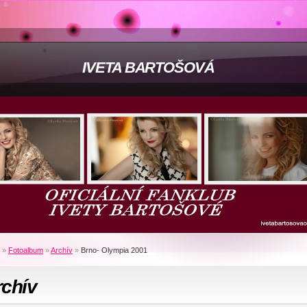
IVETA BARTOŠOVÁ
»
Fotoalbum
»
Archív
»
Brno- Olympia 2001
rchív