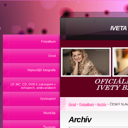
IVET
Fotoalbum
Úvod
Nejnovější fotografie
LP, MC, CD, DVD k zakoupení v
eshopech, antikvariátech
Vystoupení
Úvod
»
Fotoalbum
»
Archív
»
ČESKÝ SLAV
Muzikály
Archív
Životopis