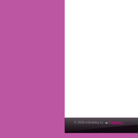
© 2026 eStránky.cz
|
Nahoru ↑