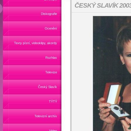
ČESKÝ SLAVÍK 200
Diskografie
Ocenění
Texty písní, videoklipy, akordy
Rozhlas
Televize
Český Slavík
TÝTÝ
Televizní archív
Video