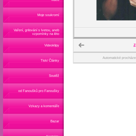
Moje soukromí
Vaření, grilování s Ivetou, aneb
vzpomínky na léto
Z
Videoklipy
Automatické procháze
Tisk/ Články
Soutěž
od Fanoušků pro Fanoušky
Vzkazy a komentáře
Bazar