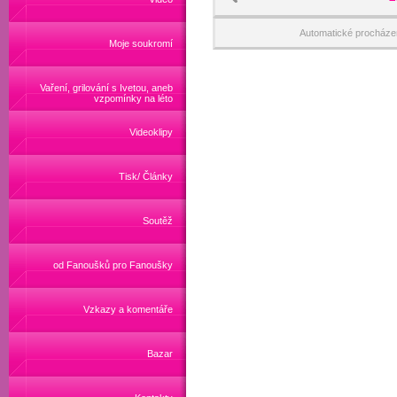
Automatické procháze
Moje soukromí
Vaření, grilování s Ivetou, aneb
vzpomínky na léto
Videoklipy
Tisk/ Články
Soutěž
od Fanoušků pro Fanoušky
Vzkazy a komentáře
Bazar