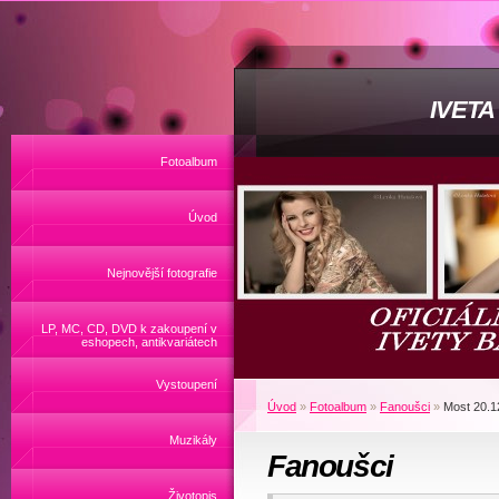
IVET
Fotoalbum
Úvod
Nejnovější fotografie
LP, MC, CD, DVD k zakoupení v
eshopech, antikvariátech
Vystoupení
Úvod
»
Fotoalbum
»
Fanoušci
»
Most 20.1
Muzikály
Fanoušci
Životopis