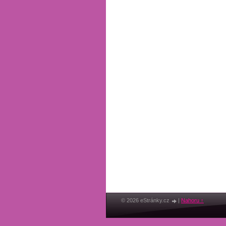
© 2026 eStránky.cz
|
Nahoru ↑