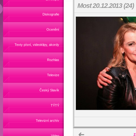
Most 20.12.2013 (24)
Diskografie
Ocenění
Texty písní, videoklipy, akordy
Rozhlas
Televize
Český Slavík
TÝTÝ
Televizní archív
Z
Video