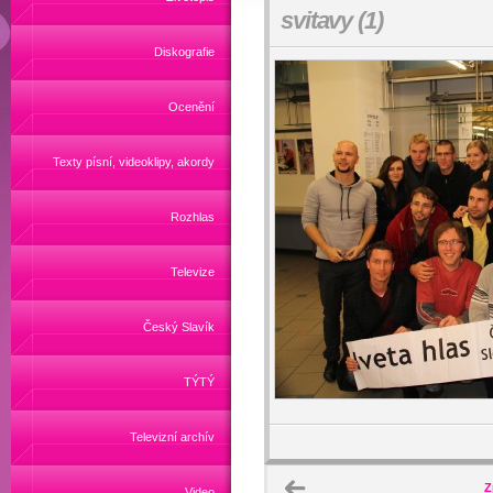
svitavy (1)
Diskografie
Ocenění
Texty písní, videoklipy, akordy
Rozhlas
Televize
Český Slavík
TÝTÝ
Televizní archív
Z
Video