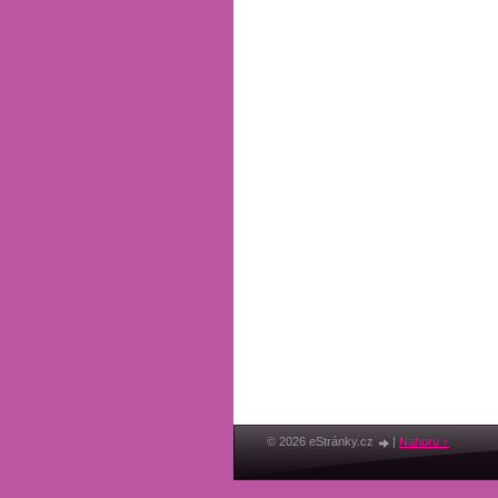
© 2026 eStránky.cz
|
Nahoru ↑