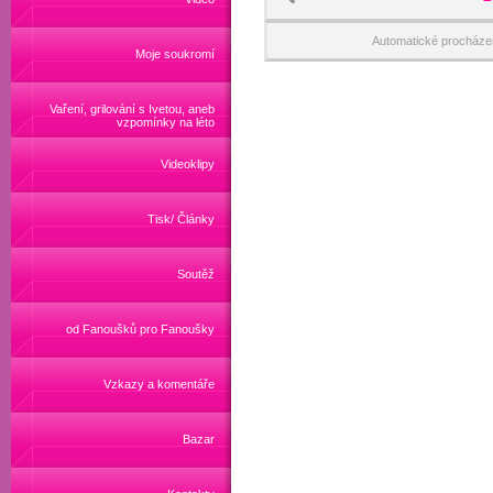
Automatické procháze
Moje soukromí
Vaření, grilování s Ivetou, aneb
vzpomínky na léto
Videoklipy
Tisk/ Články
Soutěž
od Fanoušků pro Fanoušky
Vzkazy a komentáře
Bazar