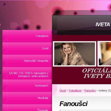
IVET
Fotoalbum
Úvod
Nejnovější fotografie
LP, MC, CD, DVD k zakoupení v
eshopech, antikvariátech
Vystoupení
Úvod
»
Fotoalbum
»
Fanoušci
»
svitavy (1
Muzikály
Fanoušci
Životopis