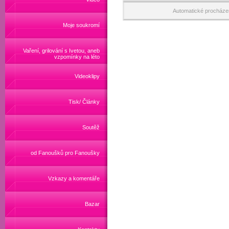
Automatické procháze
Moje soukromí
Vaření, grilování s Ivetou, aneb
vzpomínky na léto
Videoklipy
Tisk/ Články
Soutěž
od Fanoušků pro Fanoušky
Vzkazy a komentáře
Bazar