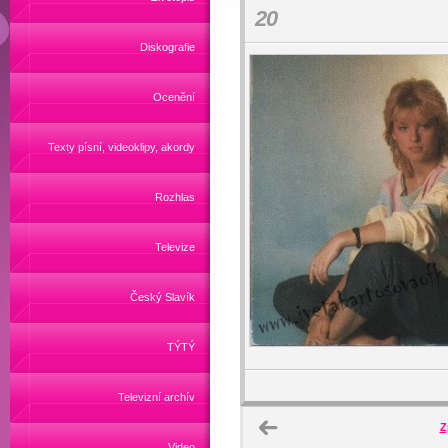
20
Diskografie
Ocenění
Texty písní, videoklipy, akordy
Rozhlas
Televize
Český Slavík
TÝTÝ
Televizní archív
Z
Video