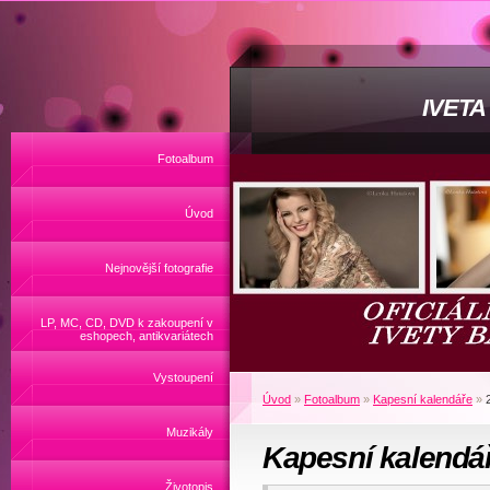
IVET
Fotoalbum
Úvod
Nejnovější fotografie
LP, MC, CD, DVD k zakoupení v
eshopech, antikvariátech
Vystoupení
Úvod
»
Fotoalbum
»
Kapesní kalendáře
»
Muzikály
Kapesní kalendá
Životopis