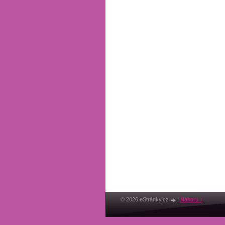
© 2026 eStránky.cz
|
Nahoru ↑