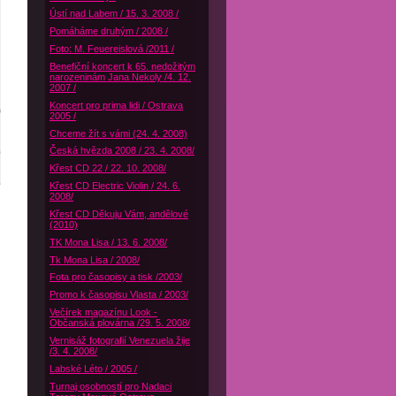
Ústí nad Labem / 15. 3. 2008 /
Pomáháme druhým / 2008 /
Foto: M. Feuereislová /2011 /
Benefiční koncert k 65. nedožitým
narozeninám Jana Nekoly /4. 12.
2007 /
Koncert pro prima lidi / Ostrava
2005 /
Chceme žít s vámi (24. 4. 2008)
Česká hvězda 2008 / 23. 4. 2008/
Křest CD 22 / 22. 10. 2008/
Křest CD Electric Violin / 24. 6.
2008/
Křest CD Děkuju Vám, andělové
(2010)
TK Mona Lisa / 13. 6. 2008/
Tk Mona Lisa / 2008/
Fota pro časopisy a tisk /2003/
Promo k časopisu Vlasta / 2003/
Večírek magazínu Look -
Občanská plovárna /29. 5. 2008/
Vernisáž fotografií Venezuela žije
/3. 4. 2008/
Labské Léto / 2005 /
Turnaj osobností pro Nadaci