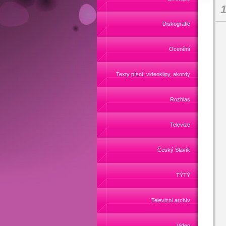
1
Diskografie
Ocenění
Texty písní, videoklipy, akordy
Rozhlas
Televize
Český Slavík
TÝTÝ
Televizní archív
Video