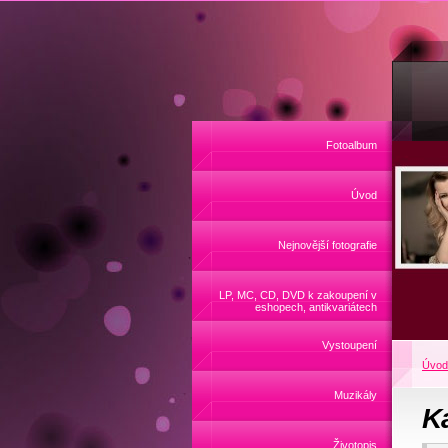
Fotoalbum
Úvod
Nejnovější fotografie
LP, MC, CD, DVD k zakoupení v
eshopech, antikvariátech
Vystoupení
Úvod
Muzikály
K
Životopis