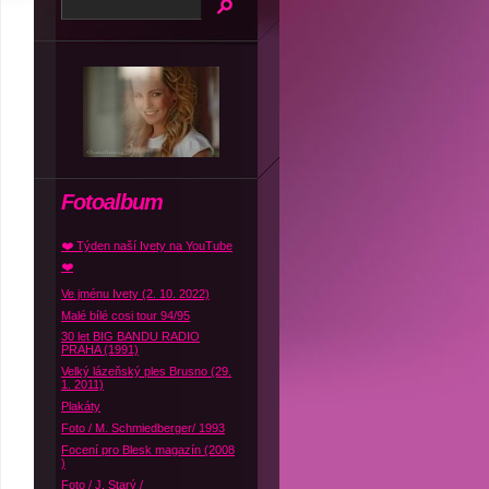
Fotoalbum
❤️ Týden naší Ivety na YouTube
❤️
Ve jménu Ivety (2. 10. 2022)
Malé bílé cosi tour 94/95
30 let BIG BANDU RADIO
PRAHA (1991)
Velký lázeňský ples Brusno (29.
1. 2011)
Plakáty
Foto / M. Schmiedberger/ 1993
Focení pro Blesk magazín (2008
)
Foto / J. Starý /