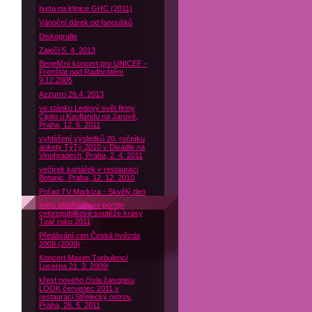
Iveta na klinice GHC (2011)
Vánoční dárek od fanoušků
Diskografie
Zaječí 5. 4. 2013
Benefiční koncert pro UNICEF -
Frenštát pod Radhoštěm
9.12.2005
Azzurro 26.4. 2013
ve stánku Ledový svět firmy
Čipito u Kauflandu na Jarově,
Praha, 12. 6. 2011
vyhlášení výsledků 20. ročníku
ankety TýTý 2010 v Divadle na
Vinohradech, Praha, 2. 4. 2011
večírek kartářek v restauraci
Botanic, Praha, 12. 12. 2010
Pořad TV Markíza - Skvělý den
Iveta předsedkyní poroty
celorepublikové soutěže krásy
Tvář roku 2011
Předávání cen Česká hvězda
2009 (2009)
Koncert Maxim Turbulenc/
Lucerna 21. 3. 2009/
křest nového čísla časopisu
LOOK červenec 2011 v
restauraci Střelecký ostrov,
Praha, 26. 5. 2011