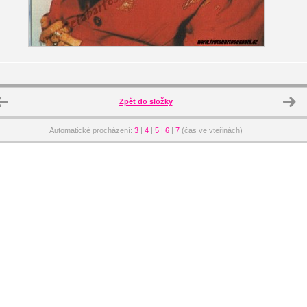
Zpět do složky
Automatické procházení:
3
|
4
|
5
|
6
|
7
(čas ve vteřinách)