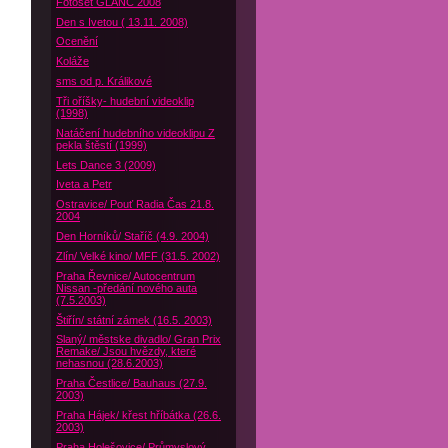
Fotoset GLANC 2008
Den s Ivetou ( 13.11. 2008)
Ocenění
Koláže
sms od p. Králikové
Tři oříšky- hudební videoklip
(1998)
Natáčení hudebního videoklipu Z
pekla štěstí (1999)
Lets Dance 3 (2009)
Iveta a Petr
Ostravice/ Pouť Radia Čas 21.8.
2004
Den Horníků/ Staříč (4.9. 2004)
Zlín/ Velké kino/ MFF (31.5. 2002)
Praha Řevnice/ Autocentrum
Nissan -předání nového auta
(7.5.2003)
Štiřín/ státní zámek (16.5. 2003)
Slaný/ městske divadlo/ Gran Prix
Remake/ Jsou hvězdy, které
nehasnou (28.6.2003)
Praha Čestlice/ Bauhaus (27.9.
2003)
Praha Hájek/ křest hříbátka (26.6.
2003)
Praha Holešovice/ Průmyslový