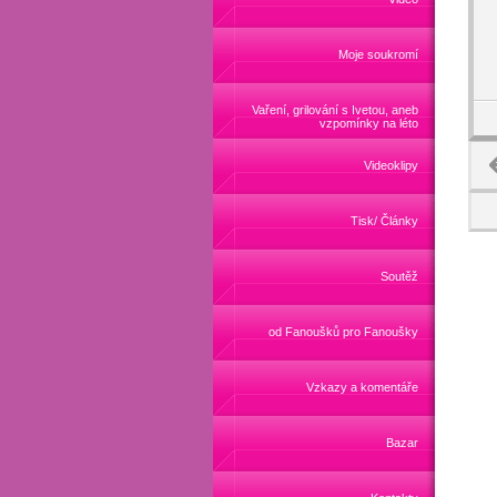
Moje soukromí
Vaření, grilování s Ivetou, aneb
vzpomínky na léto
Videoklipy
Tisk/ Články
Soutěž
od Fanoušků pro Fanoušky
Vzkazy a komentáře
Bazar