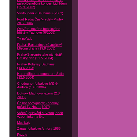
palác-Benefiční koncert Lidi lidem
(25.9. 2002)
Vystoupení v Bauhausu (2002)
Pouť Radia Čas/Frýdek-Místek
28.5. 2006
Otevření nového fotbalového
hřiště v Tachově (6/2008)
Tv pořady
Praha- Barrandovské ateliéry/
Mléčná dráha (19.9 2003)
Praha-Staroměstské náměstí/
Dětský den (31.5. 2004)
Praha- Kobylisy Bauhaus
(14.6.2003)
Horoměřice- autocentrum Šídlo
(12.5.2004)
Chodouny- fotbalove hřiště-
Amfora (13.6.2004)
Doksy- Máchovo jezero (2.8.
2003)
Český bodyguard/ Zábavný
pořad Tv Nova (1997)
Vaření, grilování s Ivetou, aneb
vzpomínky na léto
Muzikály
Zápas fotbalové Amfory 1988
Puzzle