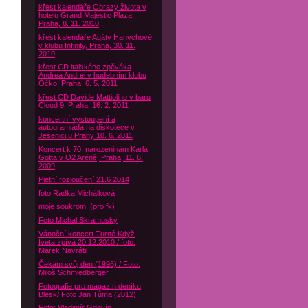
křest kalendáře Obrazy života v
hotelu Grand Majestic Plaza,
Praha, 8. 11. 2010
křest kalendáře Agáty Hanychové
v klubu Infinity, Praha, 30. 11.
2010
křest CD italského zpěváka
Andrea Andrei v hudebním klubu
Óčko, Praha, 6. 5. 2011
křest CD Davide Mattioliho v baru
Cloud 9, Praha, 16. 2. 2011
koncertní vystoupení a
autogramiáda na diskotéce v
Jesenici u Prahy 10. 6. 2011
Koncert k 70. narozeninám Karla
Gotta v O2 Aréně, Praha, 11. 6.
2009
Pietní rozloučení 21.6 2014
foto Radka Michálková
moje soukromí (pro fk)
Foto Michal Skramusky
Vánoční koncert Turné Když
Iveta zpívá 20.12.2010 / foto:
Marek Navrátil
Čekám svůj den (1996) / Foto:
Miloš Schmiedberger
Fotografie pro magazín deníku
Blesk/ Foto Jan Tůma (2012)
Foto: Vladimír Gdovín