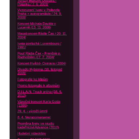
Terezy Maxové Ostrava -
Polanka / 7. 6. 2003/
Vystoupení Ivety v Pallandiu
Praha + autogramiáda / 24. 9.
2008/
Koncert Michala Davida v
Lucerně /13. 11. 2008/
Magakoncert Rádia Čas / 20. 11.
2004/
Iveta posluchá Luxembourg /
1991/
Pouť Rádia Čas - Frenštát p.
Radhoštěm /17. 7. 2004/
Koncert Hvězd- Ostrava / 2004/
Divadlo Hybernia /18. listopad
2008/
Fotografie ke klipům
Promo fotografie k albumům
D.I.L.A.N. Truck aréna (16. 6.
2012)
Vánoční koncert Karla Gotta
(1986)
29. 4. - výročí úmrtí
8. 4. Nezapomeneme!
Proměna Ivety ve studiu
kadeřnictví Advance (2010)
Hudební videoklipy