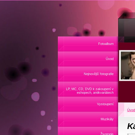
Fotoalbum
Úvod
Nejnovější fotografie
LP, MC, CD, DVD k zakoupení v
eshopech, antikvariátech
Vystoupení
Úvod
Muzikály
K
Životopis