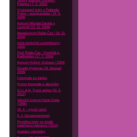
Terezy Maxové Ostrava -
Polanka / 7. 6. 2003/
Vystoupení Ivety v Pallandiu
Praha + autogramiáda / 24. 9.
2008/
Koncert Michala Davida v
Lucerně /13. 11. 2008/
Magakoncert Rádia Čas / 20. 11.
2004/
Iveta posluchá Luxembourg /
1991/
Pouť Rádia Čas - Frenštát p.
Radhoštěm /17. 7. 2004/
Koncert Hvězd- Ostrava / 2004/
Divadlo Hybernia /18. listopad
2008/
Fotografie ke klipům
Promo fotografie k albumům
D.I.L.A.N. Truck aréna (16. 6.
2012)
Vánoční koncert Karla Gotta
(1986)
29. 4. - výročí úmrtí
8. 4. Nezapomeneme!
Proměna Ivety ve studiu
kadeřnictví Advance (2010)
Hudební videoklipy