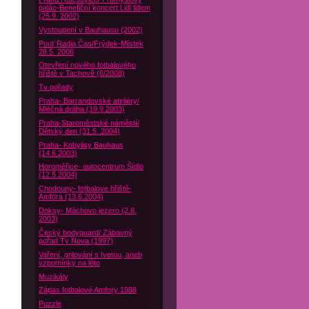
palác-Benefiční koncert Lidi lidem
(25.9. 2002)
Vystoupení v Bauhausu (2002)
Pouť Radia Čas/Frýdek-Místek
28.5. 2006
Otevření nového fotbalového
hřiště v Tachově (6/2008)
Tv pořady
Praha- Barrandovské ateliéry/
Mléčná dráha (19.9 2003)
Praha-Staroměstské náměstí/
Dětský den (31.5. 2004)
Praha- Kobylisy Bauhaus
(14.6.2003)
Horoměřice- autocentrum Šídlo
(12.5.2004)
Chodouny- fotbalove hřiště-
Amfora (13.6.2004)
Doksy- Máchovo jezero (2.8.
2003)
Český bodyguard/ Zábavný
pořad Tv Nova (1997)
Vaření, grilování s Ivetou, aneb
vzpomínky na léto
Muzikály
Zápas fotbalové Amfory 1988
Puzzle