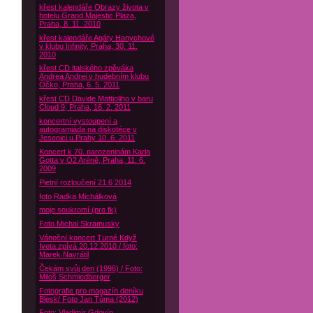
křest kalendáře Obrazy života v
hotelu Grand Majestic Plaza,
Praha, 8. 11. 2010
křest kalendáře Agáty Hanychové
v klubu Infinity, Praha, 30. 11.
2010
křest CD italského zpěváka
Andrea Andrei v hudebním klubu
Óčko, Praha, 6. 5. 2011
křest CD Davide Mattioliho v baru
Cloud 9, Praha, 16. 2. 2011
koncertní vystoupení a
autogramiáda na diskotéce v
Jesenici u Prahy 10. 6. 2011
Koncert k 70. narozeninám Karla
Gotta v O2 Aréně, Praha, 11. 6.
2009
Pietní rozloučení 21.6 2014
foto Radka Michálková
moje soukromí (pro fk)
Foto Michal Skramusky
Vánoční koncert Turné Když
Iveta zpívá 20.12.2010 / foto:
Marek Navrátil
Čekám svůj den (1996) / Foto:
Miloš Schmiedberger
Fotografie pro magazín deníku
Blesk/ Foto Jan Tůma (2012)
Foto: Vladimír Gdovín