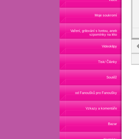
Moje soukromí
Vaření, grilování s Ivetou, aneb
vzpomínky na léto
Videoklipy
Tisk/ Články
Soutěž
od Fanoušků pro Fanoušky
Vzkazy a komentáře
Bazar