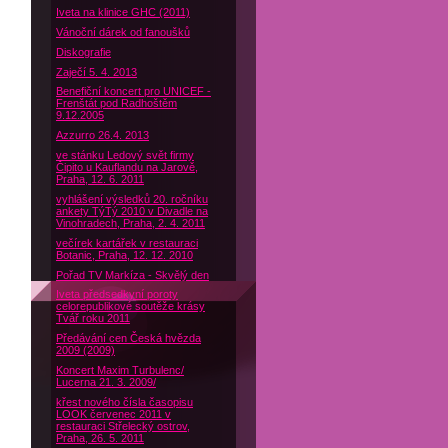
Iveta na klinice GHC (2011)
Vánoční dárek od fanoušků
Diskografie
Zaječí 5. 4. 2013
Benefiční koncert pro UNICEF -
Frenštát pod Radhoštěm
9.12.2005
Azzurro 26.4. 2013
ve stánku Ledový svět firmy
Čipito u Kauflandu na Jarově,
Praha, 12. 6. 2011
vyhlášení výsledků 20. ročníku
ankety TýTý 2010 v Divadle na
Vinohradech, Praha, 2. 4. 2011
večírek kartářek v restauraci
Botanic, Praha, 12. 12. 2010
Pořad TV Markíza - Skvělý den
Iveta předsedkyní poroty
celorepublikové soutěže krásy
Tvář roku 2011
Předávání cen Česká hvězda
2009 (2009)
Koncert Maxim Turbulenc/
Lucerna 21. 3. 2009/
křest nového čísla časopisu
LOOK červenec 2011 v
restauraci Střelecký ostrov,
Praha, 26. 5. 2011