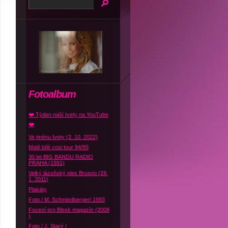
Fotoalbum
❤️ Týden naší Ivety na YouTube
❤️
Ve jménu Ivety (2. 10. 2022)
Malé bílé cosi tour 94/95
30 let BIG BANDU RADIO
PRAHA (1991)
Velký lázeňský ples Brusno (29.
1. 2011)
Plakáty
Foto / M. Schmiedberger/ 1993
Focení pro Blesk magazín (2008
)
Foto / J. Starý /