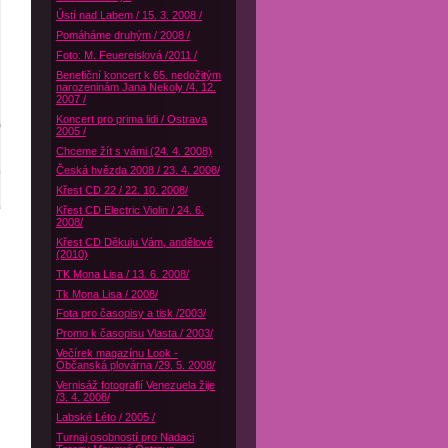
Ústí nad Labem / 15. 3. 2008 /
Pomáháme druhým / 2008 /
Foto: M. Feuereislová /2011 /
Benefiční koncert k 65. nedožitým
narozeninám Jana Nekoly /4. 12.
2007 /
Koncert pro prima lidi / Ostrava
2005 /
Chceme žít s vámi (24. 4. 2008)
Česká hvězda 2008 / 23. 4. 2008/
Křest CD 22 / 22. 10. 2008/
Křest CD Electric Violin / 24. 6.
2008/
Křest CD Děkuju Vám, andělové
(2010)
TK Mona Lisa / 13. 6. 2008/
Tk Mona Lisa / 2008/
Fota pro časopisy a tisk /2003/
Promo k časopisu Vlasta / 2003/
Večírek magazínu Look -
Občanská plovárna /29. 5. 2008/
Vernisáž fotografií Venezuela žije
/3. 4. 2008/
Labské Léto / 2005 /
Turnaj osobností pro Nadaci