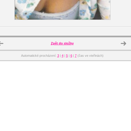
Zpět do složky
Automatické procházení:
3
|
4
|
5
|
6
|
7
(čas ve vteřinách)