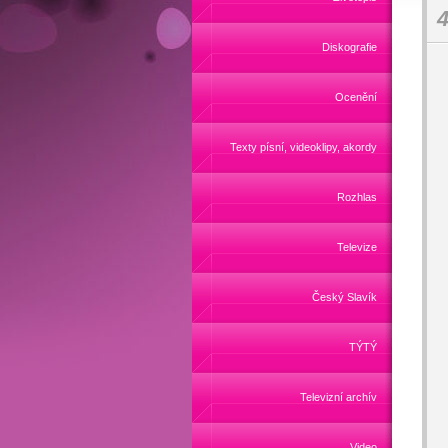
4
Diskografie
Ocenění
Texty písní, videoklipy, akordy
Rozhlas
Televize
Český Slavík
TÝTÝ
Televizní archív
Video