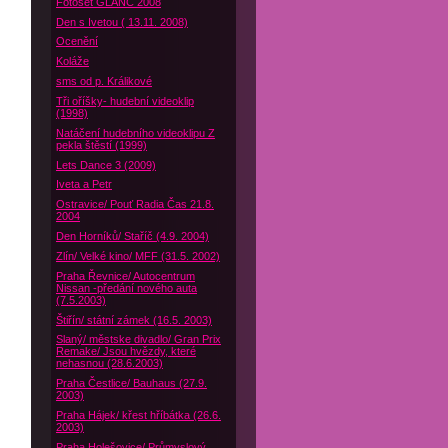
Fotoset GLANC 2008
Den s Ivetou ( 13.11. 2008)
Ocenění
Koláže
sms od p. Králikové
Tři oříšky- hudební videoklip
(1998)
Natáčení hudebního videoklipu Z
pekla štěstí (1999)
Lets Dance 3 (2009)
Iveta a Petr
Ostravice/ Pouť Radia Čas 21.8.
2004
Den Horníků/ Staříč (4.9. 2004)
Zlín/ Velké kino/ MFF (31.5. 2002)
Praha Řevnice/ Autocentrum
Nissan -předání nového auta
(7.5.2003)
Štiřín/ státní zámek (16.5. 2003)
Slaný/ městske divadlo/ Gran Prix
Remake/ Jsou hvězdy, které
nehasnou (28.6.2003)
Praha Čestlice/ Bauhaus (27.9.
2003)
Praha Hájek/ křest hříbátka (26.6.
2003)
Praha Holešovice/ Průmyslový