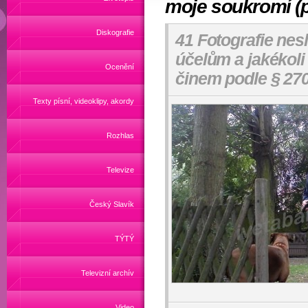
moje soukromí (p
Diskografie
41 Fotografie nes
účelům a jakékoli
Ocenění
činem podle § 270
Texty písní, videoklipy, akordy
Rozhlas
Televize
Český Slavík
TÝTÝ
Televizní archív
Video