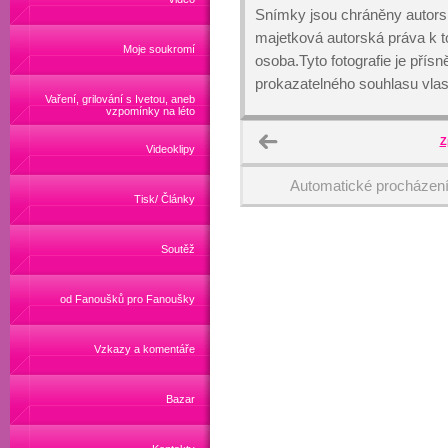
Snímky jsou chráněny autors
majetková autorská práva k
Moje soukromí
osoba.Tyto fotografie je přís
prokazatelného souhlasu vlas
Vaření, grilování s Ivetou, aneb
vzpomínky na léto
Z
Videoklipy
Automatické procházen
Tisk/ Články
Soutěž
od Fanoušků pro Fanoušky
Vzkazy a komentáře
Bazar