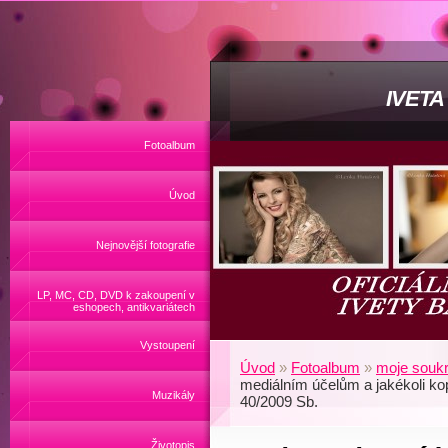
IVET
Fotoalbum
Úvod
Nejnovější fotografie
LP, MC, CD, DVD k zakoupení v
eshopech, antikvariátech
Vystoupení
Úvod
»
Fotoalbum
»
moje soukr
mediálním účelům a jakékoli ko
Muzikály
40/2009 Sb.
Životopis