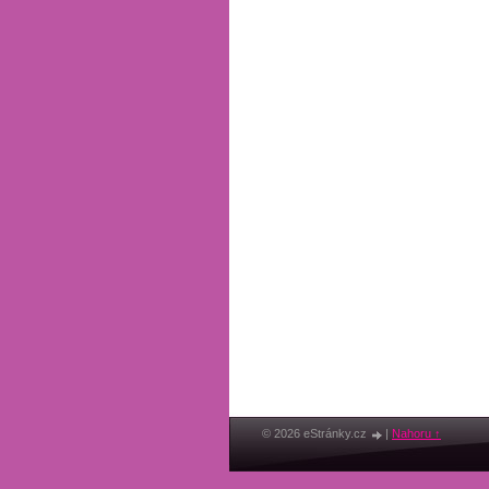
© 2026 eStránky.cz
|
Nahoru ↑