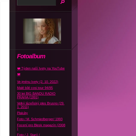
Fotoalbum
❤️ Týden naší Ivety na YouTube
❤️
Ve jménu Ivety (2. 10. 2022)
Malé bílé cosi tour 94/95
30 let BIG BANDU RADIO
PRAHA (1991)
Velký lázeňský ples Brusno (29.
1. 2011)
Plakáty
Foto / M. Schmiedberger/ 1993
Focení pro Blesk magazín (2008
)
Foto / J. Starý /