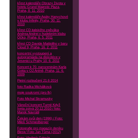
křest kalendáře Obrazy života v
hotelu Grand Majestic Plaza,
Praha, 8. 11. 2010
křest kalendáře Agáty Hanychové
v klubu Infinity, Praha, 30. 11.
2010
křest CD italského zpěváka
Andrea Andrei v hudebním klubu
Óčko, Praha, 6. 5. 2011
křest CD Davide Mattioliho v baru
Cloud 9, Praha, 16. 2. 2011
koncertní vystoupení a
autogramiáda na diskotéce v
Jesenici u Prahy 10. 6. 2011
Koncert k 70. narozeninám Karla
Gotta v O2 Aréně, Praha, 11. 6.
2009
Pietní rozloučení 21.6 2014
foto Radka Michálková
moje soukromí (pro fk)
Foto Michal Skramusky
Vánoční koncert Turné Když
Iveta zpívá 20.12.2010 / foto:
Marek Navrátil
Čekám svůj den (1996) / Foto:
Miloš Schmiedberger
Fotografie pro magazín deníku
Blesk/ Foto Jan Tůma (2012)
Foto: Vladimír Gdovín