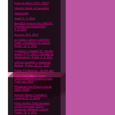
Iveta na klinice GHC (2011)
Vánoční dárek od fanoušků
Diskografie
Zaječí 5. 4. 2013
Benefiční koncert pro UNICEF -
Frenštát pod Radhoštěm
9.12.2005
Azzurro 26.4. 2013
ve stánku Ledový svět firmy
Čipito u Kauflandu na Jarově,
Praha, 12. 6. 2011
vyhlášení výsledků 20. ročníku
ankety TýTý 2010 v Divadle na
Vinohradech, Praha, 2. 4. 2011
večírek kartářek v restauraci
Botanic, Praha, 12. 12. 2010
Pořad TV Markíza - Skvělý den
Iveta předsedkyní poroty
celorepublikové soutěže krásy
Tvář roku 2011
Předávání cen Česká hvězda
2009 (2009)
Koncert Maxim Turbulenc/
Lucerna 21. 3. 2009/
křest nového čísla časopisu
LOOK červenec 2011 v
restauraci Střelecký ostrov,
Praha, 26. 5. 2011