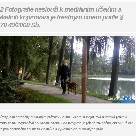
2 Fotografie neslouží k mediálním účelům a
akékoli kopírování je trestným činem podle §
70 40/2009 Sb.
ímky jsou chráněny autorským právem. Snímek vlastní a majetková autorská práva k
muto snímku vykonává soukromá osoba.Tyto fotografie je přísně zakázáno jakkoliv užívat
z prokazatelného souhlasu vlastníka a vykonavatele autorských práv.