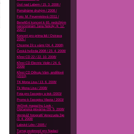
Ústí nad Labem / 15. 3. 2008 /
Pomáháme druhým / 2008 /
Foto: M. Feuereislová /2011 /
Benefiční koncert k 65. nedožitým
narozeninám Jana Nekoly /4. 12.
2007 /
Koncert pro prima lidi / Ostrava
2005 /
Chceme žít s vámi (24. 4. 2008)
Česká hvězda 2008 / 23. 4. 2008/
Křest CD 22 / 22. 10. 2008/
Křest CD Electric Violin / 24. 6.
2008/
Křest CD Děkuju Vám, andělové
(2010)
TK Mona Lisa / 13. 6. 2008/
Tk Mona Lisa / 2008/
Fota pro časopisy a tisk /2003/
Promo k časopisu Vlasta / 2003/
Večírek magazínu Look -
Občanská plovárna /29. 5. 2008/
Vernisáž fotografií Venezuela žije
/3. 4. 2008/
Labské Léto / 2005 /
Turnaj osobností pro Nadaci