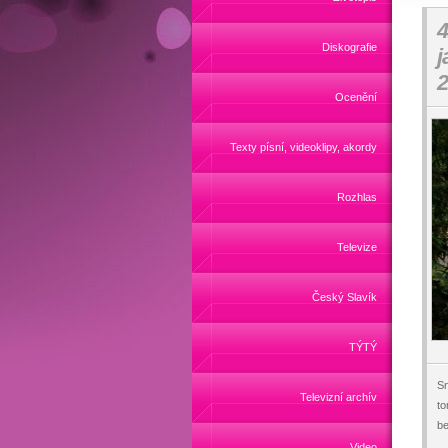
4
Diskografie
j
2
Ocenění
Texty písní, videoklipy, akordy
Rozhlas
Televize
Český Slavík
TÝTÝ
Sn
Televizní archív
to
be
Video