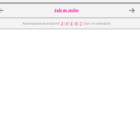
Zpět do složky
Automatické procházení:
3
|
4
|
5
|
6
|
7
(čas ve vteřinách)