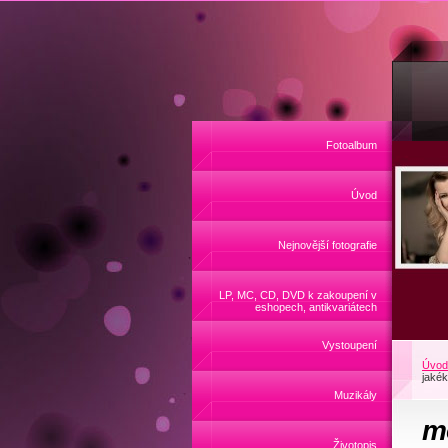
Fotoalbum
Úvod
Nejnovější fotografie
LP, MC, CD, DVD k zakoupení v
eshopech, antikvariátech
Vystoupení
Úvod
jakék
Muzikály
mo
Životopis