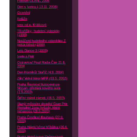
Fotoset GLANC 2008
Den s Ivetou ( 13.11. 2008)
Ocenění
Koláže
sms od p. Králikové
Tři oříšky- hudební videoklip
(1998)
Natáčení hudebního videoklipu Z
pekla štěstí (1999)
Lets Dance 3 (2009)
Iveta a Petr
Ostravice/ Pouť Radia Čas 21.8.
2004
Den Horníků/ Staříč (4.9. 2004)
Zlín/ Velké kino/ MFF (31.5. 2002)
Praha Řevnice/ Autocentrum
Nissan -předání nového auta
(7.5.2003)
Štiřín/ státní zámek (16.5. 2003)
Slaný/ městske divadlo/ Gran Prix
Remake/ Jsou hvězdy, které
nehasnou (28.6.2003)
Praha Čestlice/ Bauhaus (27.9.
2003)
Praha Hájek/ křest hříbátka (26.6.
2003)
Praha Holešovice/ Průmyslový