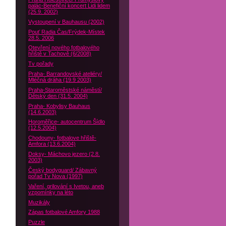
palác-Benefiční koncert Lidi lidem
(25.9. 2002)
Vystoupení v Bauhausu (2002)
Pouť Radia Čas/Frýdek-Místek
28.5. 2006
Otevření nového fotbalového
hřiště v Tachově (6/2008)
Tv pořady
Praha- Barrandovské ateliéry/
Mléčná dráha (19.9 2003)
Praha-Staroměstské náměstí/
Dětský den (31.5. 2004)
Praha- Kobylisy Bauhaus
(14.6.2003)
Horoměřice- autocentrum Šídlo
(12.5.2004)
Chodouny- fotbalove hřiště-
Amfora (13.6.2004)
Doksy- Máchovo jezero (2.8.
2003)
Český bodyguard/ Zábavný
pořad Tv Nova (1997)
Vaření, grilování s Ivetou, aneb
vzpomínky na léto
Muzikály
Zápas fotbalové Amfory 1988
Puzzle