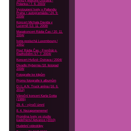
Terezy Maxové Ostrava -
Polanka / 7. 6. 2003/
Vystoupení Ivety v Pallandiu
Praha + autogramiáda / 24. 9.
2008/
Koncert Michala Davida v
Lucerně /13. 11. 2008/
Magakoncert Rádia Čas / 20. 11.
2004/
Iveta posluchá Luxembourg /
1991/
Pouť Rádia Čas - Frenštát p.
Radhoštěm /17. 7. 2004/
Koncert Hvězd- Ostrava / 2004/
Divadlo Hybernia /18. listopad
2008/
Fotografie ke klipům
Promo fotografie k albumům
D.I.L.A.N. Truck aréna (16. 6.
2012)
Vánoční koncert Karla Gotta
(1986)
29. 4. - výročí úmrtí
8. 4. Nezapomeneme!
Proměna Ivety ve studiu
kadeřnictví Advance (2010)
Hudební videoklipy