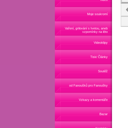
Moje soukromí
Vaření, grilování s Ivetou, aneb
vzpomínky na léto
Videoklipy
Tisk/ Články
Soutěž
od Fanoušků pro Fanoušky
Vzkazy a komentáře
Bazar