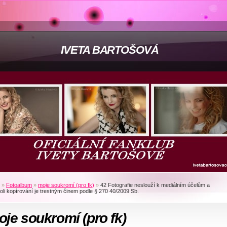
IVETA BARTOŠOVÁ
»
Fotoalbum
»
moje soukromí (pro fk)
»
42 Fotografie neslouží k mediálním účelům a
oli kopírování je trestným činem podle § 270 40/2009 Sb.
je soukromí (pro fk)