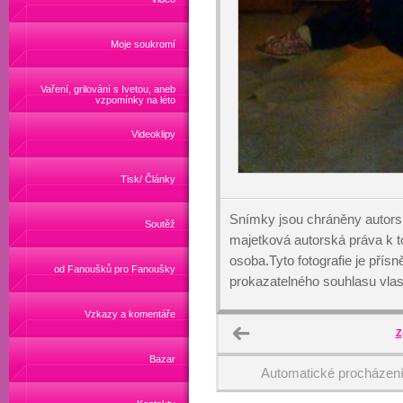
Moje soukromí
Vaření, grilování s Ivetou, aneb
vzpomínky na léto
Videoklipy
Tisk/ Články
Snímky jsou chráněny autors
Soutěž
majetková autorská práva k
osoba.Tyto fotografie je přís
od Fanoušků pro Fanoušky
prokazatelného souhlasu vlas
Vzkazy a komentáře
Z
Bazar
Automatické procházen