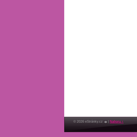
© 2026 eStránky.cz
|
Nahoru ↑