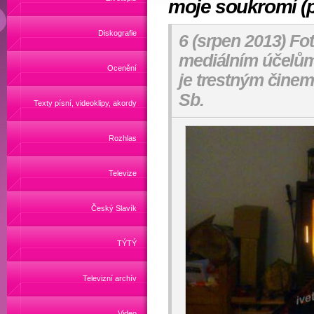
moje soukromí (p
Diskografie
6 (srpen 2013) Fot
mediálním účelům 
Ocenění
je trestným činem
Sb.
Texty písní, videoklipy, akordy
Rozhlas
Televize
Český Slavík
TÝTÝ
Televizní archív
Video