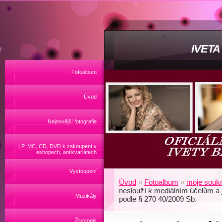
IVET
Fotoalbum
Úvod
Nejnovější fotografie
LP, MC, CD, DVD k zakoupení v
eshopech, antikvariátech
Vystoupení
Úvod
»
Fotoalbum
»
moje soukr
neslouží k mediálním účelům a 
Muzikály
podle § 270 40/2009 Sb.
Životopis