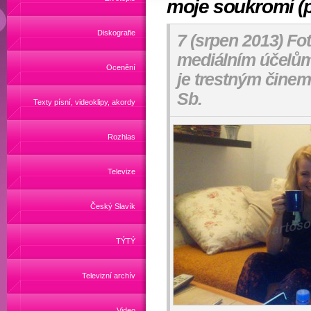
moje soukromí (p
Diskografie
7 (srpen 2013) Fot
mediálním účelům 
Ocenění
je trestným činem
Sb.
Texty písní, videoklipy, akordy
Rozhlas
Televize
Český Slavík
TÝTÝ
Televizní archív
Video