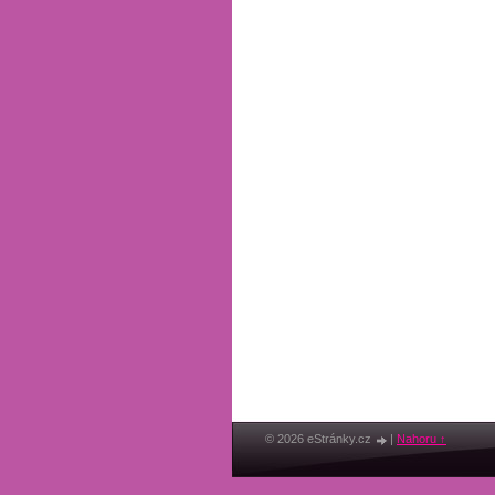
© 2026 eStránky.cz
|
Nahoru ↑