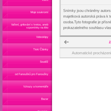
Snímky jsou chráněny autors
Moje soukromí
majetková autorská práva k
osoba.Tyto fotografie je přís
Vaření, grilování s Ivetou, aneb
prokazatelného souhlasu vlas
vzpomínky na léto
Videoklipy
Z
Tisk/ Články
Automatické procházen
Soutěž
od Fanoušků pro Fanoušky
Vzkazy a komentáře
Bazar