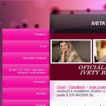
IVET
Fotoalbum
Úvod
Nejnovější fotografie
LP, MC, CD, DVD k zakoupení v
eshopech, antikvariátech
Vystoupení
Úvod
»
Fotoalbum
»
moje soukr
neslouží k mediálním účelům a 
Muzikály
podle § 270 40/2009 Sb.
Životopis