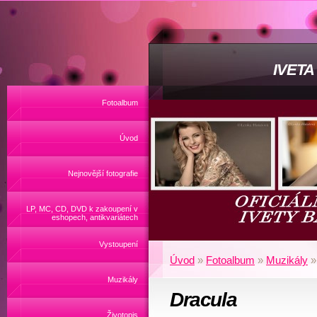
IVET
Fotoalbum
Úvod
Nejnovější fotografie
LP, MC, CD, DVD k zakoupení v
eshopech, antikvariátech
Vystoupení
Úvod
»
Fotoalbum
»
Muzikály
Muzikály
Dracula
Životopis