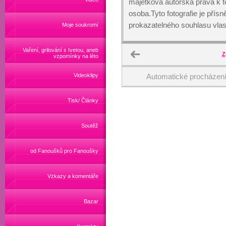
majetková autorská práva k
osoba.Tyto fotografie je přís
prokazatelného souhlasu vlas
Moje soukromí
Vaření, grilování s Ivetou, aneb
Z
vzpomínky na léto
Videoklipy
Automatické procházen
Tisk/ Články
Soutěž
od Fanoušků pro Fanoušky
Vzkazy a komentáře
Bazar