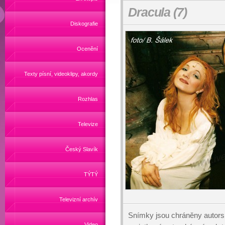
Dracula (7)
Diskografie
Ocenění
Texty písní, videoklipy, akordy
Rozhlas
Televize
Český Slavík
TÝTÝ
Televizní archív
Snímky jsou chráněny autors
Video