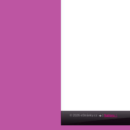
© 2026 eStránky.cz
|
Nahoru ↑