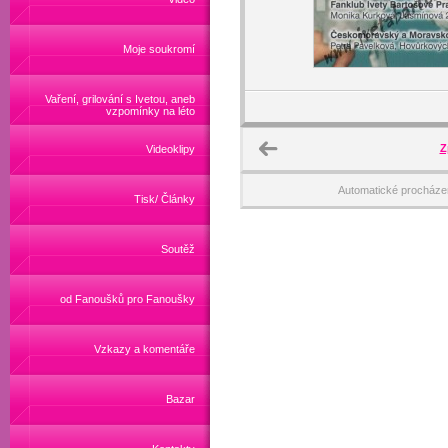
Moje soukromí
Vaření, grilování s Ivetou, aneb
vzpomínky na léto
Z
Videoklipy
Automatické procháze
Tisk/ Články
Soutěž
od Fanoušků pro Fanoušky
Vzkazy a komentáře
Bazar