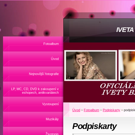
IVET
Fotoalbum
Úvod
Nejnovější fotografie
LP, MC, CD, DVD k zakoupení v
eshopech, antikvariátech
Vystoupení
Úvod
»
Fotoalbum
»
Podpiskarty
»
podpisk
Muzikály
Podpiskarty
Životopis