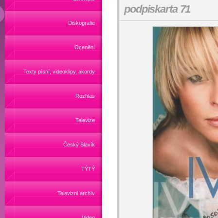
podpiskarta 71
Diskografie
Ocenění
Texty písní, videoklipy, akordy
Rozhlas
Televize
Český Slavík
TÝTÝ
Televizní archív
Video