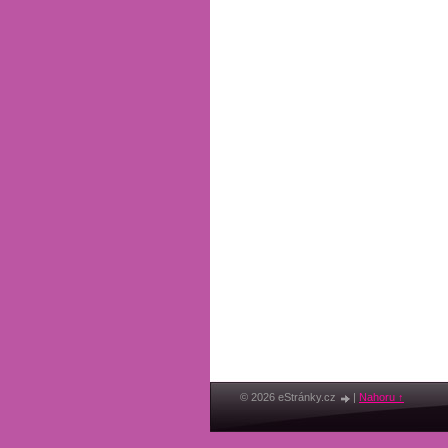
© 2026 eStránky.cz
|
Nahoru ↑