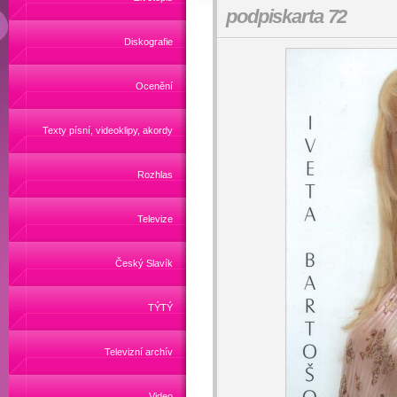
podpiskarta 72
Diskografie
Ocenění
Texty písní, videoklipy, akordy
Rozhlas
Televize
Český Slavík
TÝTÝ
Televizní archív
Video