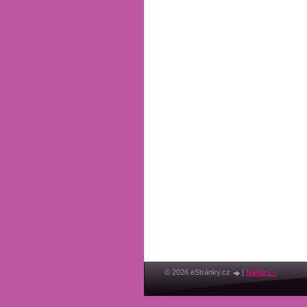
© 2026 eStránky.cz
|
Nahoru ↑