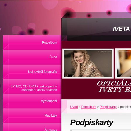
IVET
Fotoalbum
Úvod
Nejnovější fotografie
LP, MC, CD, DVD k zakoupení v
eshopech, antikvariátech
Vystoupení
Úvod
»
Fotoalbum
»
Podpiskarty
»
podpisk
Muzikály
Podpiskarty
Životopis