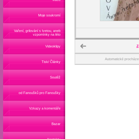
Moje soukromí
Vaření, grilování s Ivetou, aneb
vzpomínky na léto
Z
Videoklipy
Automatické procháze
Tisk/ Články
Soutěž
od Fanoušků pro Fanoušky
Vzkazy a komentáře
Bazar