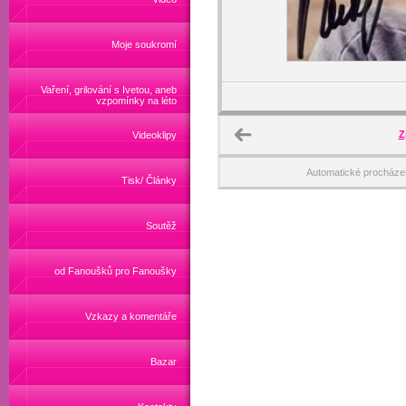
Moje soukromí
Vaření, grilování s Ivetou, aneb
vzpomínky na léto
Z
Videoklipy
Automatické procháze
Tisk/ Články
Soutěž
od Fanoušků pro Fanoušky
Vzkazy a komentáře
Bazar