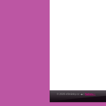
© 2026 eStránky.cz
|
Nahoru ↑