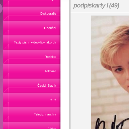
podpiskarty I (49)
Diskografie
Ocenění
Texty písní, videoklipy, akordy
Rozhlas
Televize
Český Slavík
TÝTÝ
Televizní archív
Video