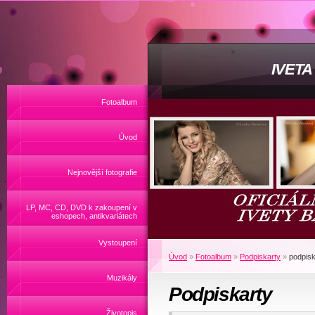
IVET
Fotoalbum
Úvod
Nejnovější fotografie
LP, MC, CD, DVD k zakoupení v
eshopech, antikvariátech
Vystoupení
Úvod
»
Fotoalbum
»
Podpiskarty
»
podpisk
Muzikály
Podpiskarty
Životopis