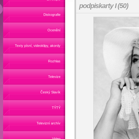
podpiskarty I (50)
Diskografie
Ocenění
Texty písní, videoklipy, akordy
Rozhlas
Televize
Český Slavík
TÝTÝ
Televizní archív
Video