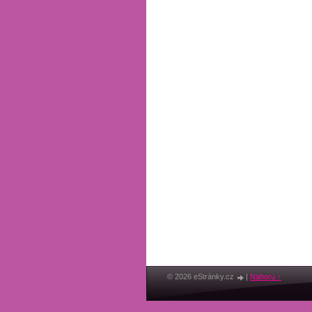
© 2026 eStránky.cz
|
Nahoru ↑