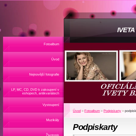
IVET
Fotoalbum
Úvod
Nejnovější fotografie
LP, MC, CD, DVD k zakoupení v
eshopech, antikvariátech
Vystoupení
Úvod
»
Fotoalbum
»
Podpiskarty
»
podpisk
Muzikály
Podpiskarty
Životopis