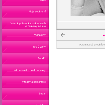
Moje soukromí
Vaření, grilování s Ivetou, aneb
vzpomínky na léto
Z
Videoklipy
Automatické procháze
Tisk/ Články
Soutěž
od Fanoušků pro Fanoušky
Vzkazy a komentáře
Bazar