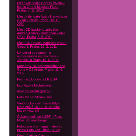
křest kalendáře Obrazy života v
hotelu Grand Majestic Plaza,
Praha, 8. 11. 2010
křest kalendáře Agáty Hanychové
v klubu Infinity, Praha, 30. 11.
2010
křest CD italského zpěváka
Andrea Andrei v hudebním klubu
Óčko, Praha, 6. 5. 2011
křest CD Davide Mattioliho v baru
Cloud 9, Praha, 16. 2. 2011
koncertní vystoupení a
autogramiáda na diskotéce v
Jesenici u Prahy 10. 6. 2011
Koncert k 70. narozeninám Karla
Gotta v O2 Aréně, Praha, 11. 6.
2009
Pietní rozloučení 21.6 2014
foto Radka Michálková
moje soukromí (pro fk)
Foto Michal Skramusky
Vánoční koncert Turné Když
Iveta zpívá 20.12.2010 / foto:
Marek Navrátil
Čekám svůj den (1996) / Foto:
Miloš Schmiedberger
Fotografie pro magazín deníku
Blesk/ Foto Jan Tůma (2012)
Foto: Vladimír Gdovín