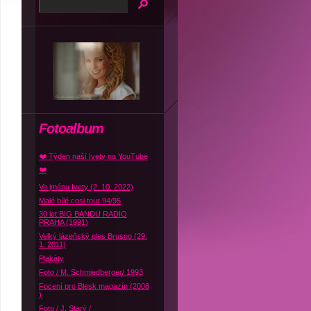
Fotoalbum
❤️ Týden naší Ivety na YouTube
❤️
Ve jménu Ivety (2. 10. 2022)
Malé bílé cosi tour 94/95
30 let BIG BANDU RADIO
PRAHA (1991)
Velký lázeňský ples Brusno (29.
1. 2011)
Plakáty
Foto / M. Schmiedberger/ 1993
Focení pro Blesk magazín (2008
)
Foto / J. Starý /