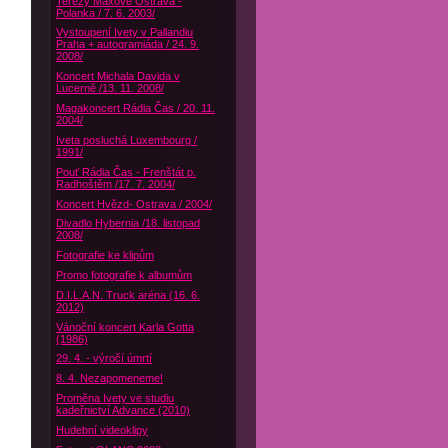
Terezy Maxové Ostrava -
Polanka / 7. 6. 2003/
Vystoupení Ivety v Pallandiu
Praha + autogramiáda / 24. 9.
2008/
Koncert Michala Davida v
Lucerně /13. 11. 2008/
Magakoncert Rádia Čas / 20. 11.
2004/
Iveta posluchá Luxembourg /
1991/
Pouť Rádia Čas - Frenštát p.
Radhoštěm /17. 7. 2004/
Koncert Hvězd- Ostrava / 2004/
Divadlo Hybernia /18. listopad
2008/
Fotografie ke klipům
Promo fotografie k albumům
D.I.L.A.N. Truck aréna (16. 6.
2012)
Vánoční koncert Karla Gotta
(1986)
29. 4. - výročí úmrtí
8. 4. Nezapomeneme!
Proměna Ivety ve studiu
kadeřnictví Advance (2010)
Hudební videoklipy