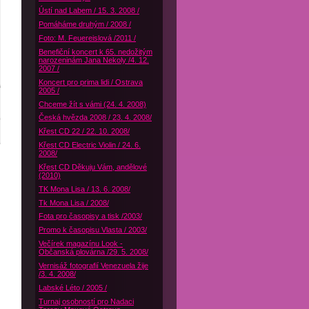
Ústí nad Labem / 15. 3. 2008 /
Pomáháme druhým / 2008 /
Foto: M. Feuereislová /2011 /
Benefiční koncert k 65. nedožitým
narozeninám Jana Nekoly /4. 12.
2007 /
Koncert pro prima lidi / Ostrava
2005 /
Chceme žít s vámi (24. 4. 2008)
Česká hvězda 2008 / 23. 4. 2008/
Křest CD 22 / 22. 10. 2008/
Křest CD Electric Violin / 24. 6.
2008/
Křest CD Děkuju Vám, andělové
(2010)
TK Mona Lisa / 13. 6. 2008/
Tk Mona Lisa / 2008/
Fota pro časopisy a tisk /2003/
Promo k časopisu Vlasta / 2003/
Večírek magazínu Look -
Občanská plovárna /29. 5. 2008/
Vernisáž fotografií Venezuela žije
/3. 4. 2008/
Labské Léto / 2005 /
Turnaj osobností pro Nadaci