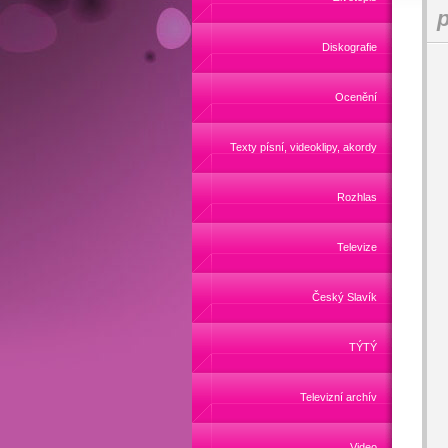
p
Diskografie
Ocenění
Texty písní, videoklipy, akordy
Rozhlas
Televize
Český Slavík
TÝTÝ
Televizní archív
Video