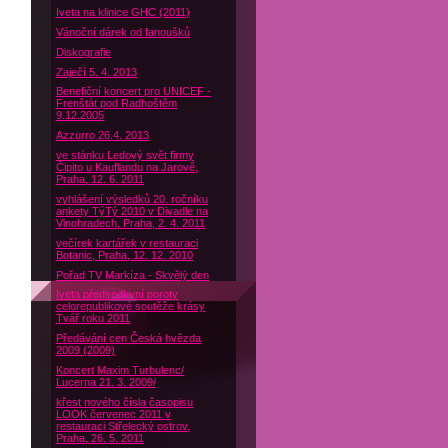
Iveta na klinice GHC (2011)
Vánoční dárek od fanoušků
Diskografie
Zaječí 5. 4. 2013
Benefiční koncert pro UNICEF -
Frenštát pod Radhoštěm
9.12.2005
Azzurro 26.4. 2013
ve stánku Ledový svět firmy
Čipito u Kauflandu na Jarově,
Praha, 12. 6. 2011
vyhlášení výsledků 20. ročníku
ankety TýTý 2010 v Divadle na
Vinohradech, Praha, 2. 4. 2011
večírek kartářek v restauraci
Botanic, Praha, 12. 12. 2010
Pořad TV Markíza - Skvělý den
Iveta předsedkyní poroty
celorepublikové soutěže krásy
Tvář roku 2011
Předávání cen Česká hvězda
2009 (2009)
Koncert Maxim Turbulenc/
Lucerna 21. 3. 2009/
křest nového čísla časopisu
LOOK červenec 2011 v
restauraci Střelecký ostrov,
Praha, 26. 5. 2011