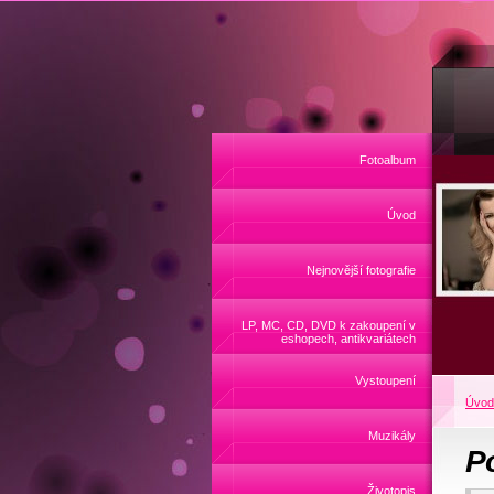
Fotoalbum
Úvod
Nejnovější fotografie
LP, MC, CD, DVD k zakoupení v
eshopech, antikvariátech
Vystoupení
Úvod
Muzikály
P
Životopis