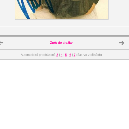
Zpět do složky
Automatické procházení:
3
|
4
|
5
|
6
|
7
(čas ve vteřinách)