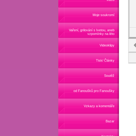
Moje soukromí
Vaření, grilování s Ivetou, aneb
vzpomínky na léto
Videoklipy
Tisk/ Články
Soutěž
od Fanoušků pro Fanoušky
Vzkazy a komentáře
Bazar