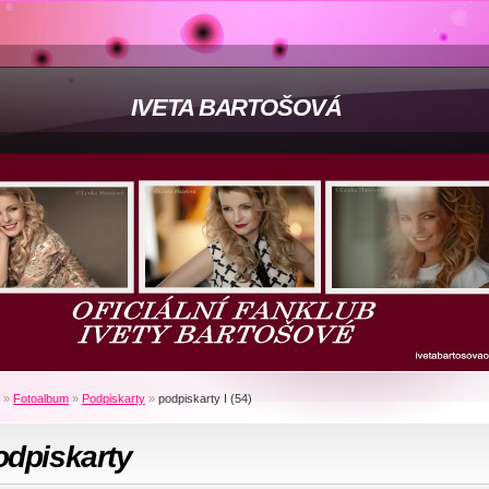
IVETA BARTOŠOVÁ
»
Fotoalbum
»
Podpiskarty
»
podpiskarty I (54)
odpiskarty