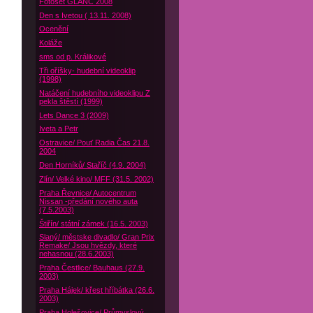
Fotoset GLANC 2008
Den s Ivetou ( 13.11. 2008)
Ocenění
Koláže
sms od p. Králikové
Tři oříšky- hudební videoklip
(1998)
Natáčení hudebního videoklipu Z
pekla štěstí (1999)
Lets Dance 3 (2009)
Iveta a Petr
Ostravice/ Pouť Radia Čas 21.8.
2004
Den Horníků/ Staříč (4.9. 2004)
Zlín/ Velké kino/ MFF (31.5. 2002)
Praha Řevnice/ Autocentrum
Nissan -předání nového auta
(7.5.2003)
Štiřín/ státní zámek (16.5. 2003)
Slaný/ městske divadlo/ Gran Prix
Remake/ Jsou hvězdy, které
nehasnou (28.6.2003)
Praha Čestlice/ Bauhaus (27.9.
2003)
Praha Hájek/ křest hříbátka (26.6.
2003)
Praha Holešovice/ Průmyslový