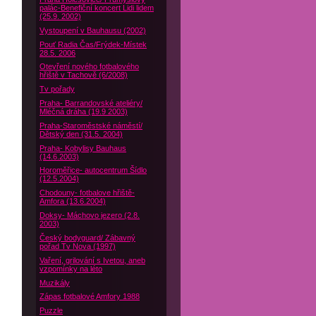
palác-Benefiční koncert Lidi lidem
(25.9. 2002)
Vystoupení v Bauhausu (2002)
Pouť Radia Čas/Frýdek-Místek
28.5. 2006
Otevření nového fotbalového
hřiště v Tachově (6/2008)
Tv pořady
Praha- Barrandovské ateliéry/
Mléčná dráha (19.9 2003)
Praha-Staroměstské náměstí/
Dětský den (31.5. 2004)
Praha- Kobylisy Bauhaus
(14.6.2003)
Horoměřice- autocentrum Šídlo
(12.5.2004)
Chodouny- fotbalove hřiště-
Amfora (13.6.2004)
Doksy- Máchovo jezero (2.8.
2003)
Český bodyguard/ Zábavný
pořad Tv Nova (1997)
Vaření, grilování s Ivetou, aneb
vzpomínky na léto
Muzikály
Zápas fotbalové Amfory 1988
Puzzle