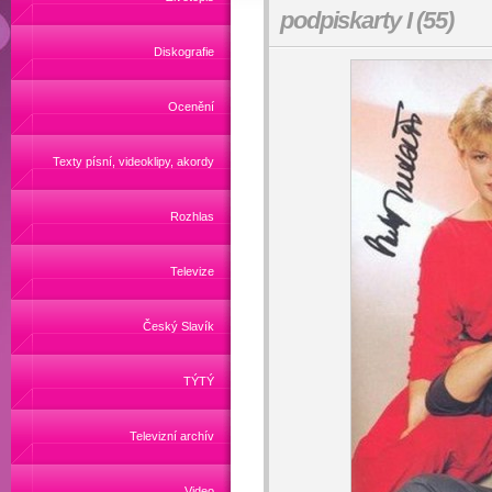
podpiskarty I (55)
Diskografie
Ocenění
Texty písní, videoklipy, akordy
Rozhlas
Televize
Český Slavík
TÝTÝ
Televizní archív
Video