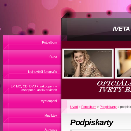
IVET
Fotoalbum
Úvod
Nejnovější fotografie
LP, MC, CD, DVD k zakoupení v
eshopech, antikvariátech
Vystoupení
Úvod
»
Fotoalbum
»
Podpiskarty
»
podpisk
Muzikály
Podpiskarty
Životopis