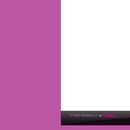
© 2026 eStránky.cz
|
Nahoru ↑