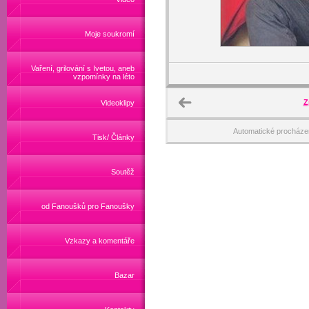
Moje soukromí
Vaření, grilování s Ivetou, aneb
vzpomínky na léto
Z
Videoklipy
Automatické procháze
Tisk/ Články
Soutěž
od Fanoušků pro Fanoušky
Vzkazy a komentáře
Bazar