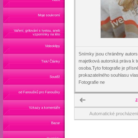
Moje soukromí
Vaření, grilování s Ivetou, aneb
vzpomínky na léto
Videoklipy
Snímky jsou chráněny autors
majetková autorská práva k
Tisk/ Články
osoba.Tyto fotografie je přís
prokazatelného souhlasu vlas
Soutěž
Fotografie ne
od Fanoušků pro Fanoušky
Z
Vzkazy a komentáře
Automatické procházen
Bazar