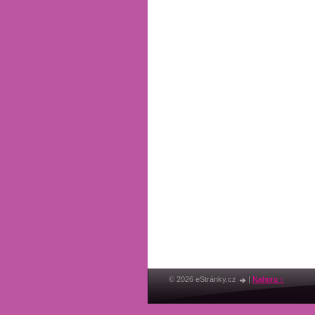
© 2026 eStránky.cz
|
Nahoru ↑