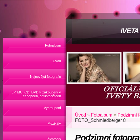
IVET
Fotoalbum
Úvod
Nejnovější fotografie
LP, MC, CD, DVD k zakoupení v
eshopech, antikvariátech
Vystoupení
Úvod
»
Fotoalbum
»
Podzimní fo
FOTO_Schmiedberger 8
Muzikály
Podzimní fotogra
Životopis