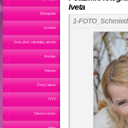
Iveta
Diskografie
1-FOTO_Schmiedb
Ocenění
Texty písní, videoklipy, akordy
Rozhlas
Televize
Český Slavík
TÝTÝ
Televizní archív
Video