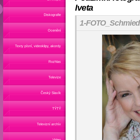
Iveta
Diskografie
1-FOTO_Schmiedb
Ocenění
Texty písní, videoklipy, akordy
Rozhlas
Televize
Český Slavík
TÝTÝ
Televizní archív
Video