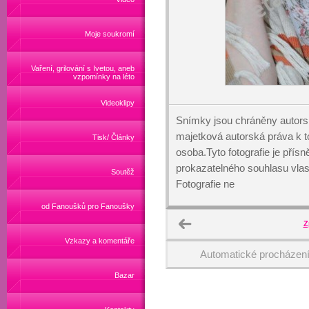
Moje soukromí
Vaření, grilování s Ivetou, aneb
vzpomínky na léto
Videoklipy
Snímky jsou chráněny autors
majetková autorská práva k
Tisk/ Články
osoba.Tyto fotografie je přís
prokazatelného souhlasu vlas
Soutěž
Fotografie ne
od Fanoušků pro Fanoušky
Z
Vzkazy a komentáře
Automatické procházen
Bazar