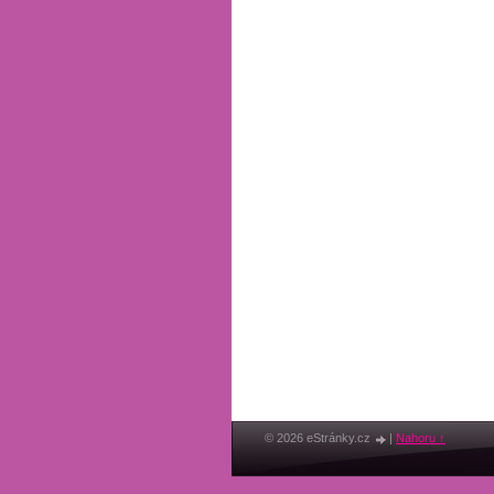
© 2026 eStránky.cz
|
Nahoru ↑