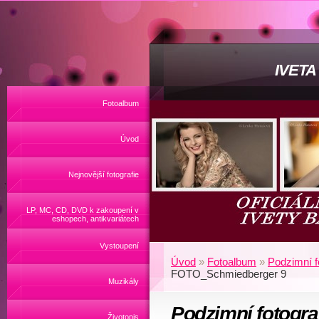
IVET
Fotoalbum
Úvod
Nejnovější fotografie
LP, MC, CD, DVD k zakoupení v
eshopech, antikvariátech
Vystoupení
Úvod
»
Fotoalbum
»
Podzimní fo
FOTO_Schmiedberger 9
Muzikály
Podzimní fotogra
Životopis