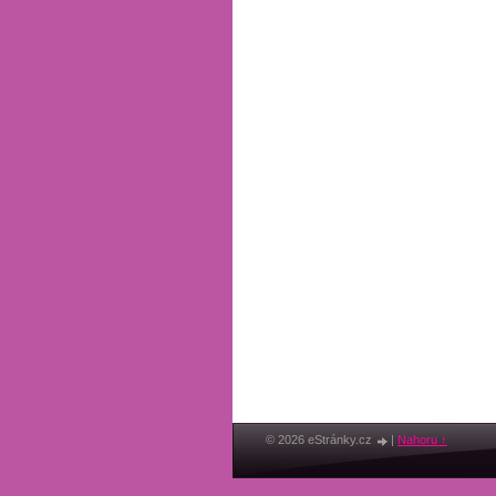
© 2026 eStránky.cz
|
Nahoru ↑