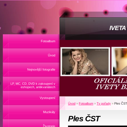
IVET
Fotoalbum
Úvod
Nejnovější fotografie
LP, MC, CD, DVD k zakoupení v
eshopech, antikvariátech
Vystoupení
Úvod
»
Fotoalbum
»
Tv pořady
»
Ples ČS
Muzikály
Ples ČST
Životopis