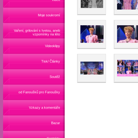
Moje soukromí
Vaření, grilování s Ivetou, aneb
vzpomínky na léto
Videoklipy
Tisk/ Články
Soutěž
od Fanoušků pro Fanoušky
Vzkazy a komentáře
Bazar