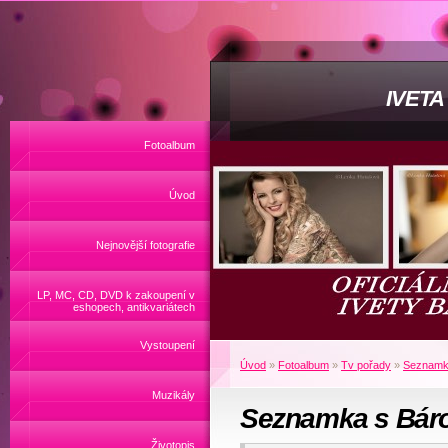
IVET
Fotoalbum
Úvod
Nejnovější fotografie
LP, MC, CD, DVD k zakoupení v
eshopech, antikvariátech
Vystoupení
Úvod
»
Fotoalbum
»
Tv pořady
»
Seznamka
Muzikály
Seznamka s Báro
Životopis