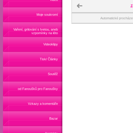
Z
Moje soukromí
Automatické procháze
Vaření, grilování s Ivetou, aneb
vzpomínky na léto
Videoklipy
Tisk/ Články
Soutěž
od Fanoušků pro Fanoušky
Vzkazy a komentáře
Bazar