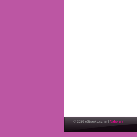
© 2026 eStránky.cz
|
Nahoru ↑