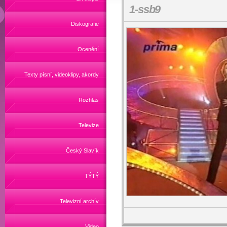
1-ssb9
Diskografie
Ocenění
Texty písní, videoklipy, akordy
Rozhlas
Televize
Český Slavík
TÝTÝ
Televizní archív
Video