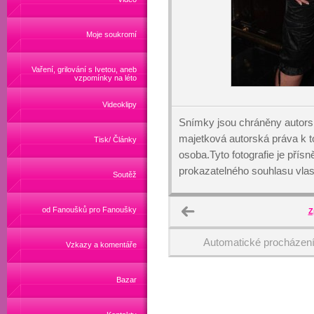
Moje soukromí
Vaření, grilování s Ivetou, aneb
vzpomínky na léto
Videoklipy
Snímky jsou chráněny autors
majetková autorská práva k
Tisk/ Články
osoba.Tyto fotografie je přís
prokazatelného souhlasu vlas
Soutěž
od Fanoušků pro Fanoušky
Z
Automatické procházen
Vzkazy a komentáře
Bazar