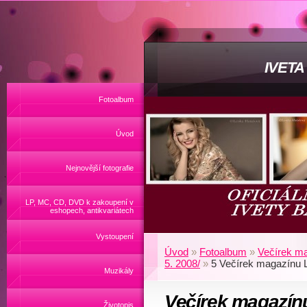
IVET
Fotoalbum
Úvod
Nejnovější fotografie
LP, MC, CD, DVD k zakoupení v
eshopech, antikvariátech
Vystoupení
Úvod
»
Fotoalbum
»
Večírek ma
5. 2008/
»
5 Večírek magazínu 
Muzikály
Večírek magazín
Životopis