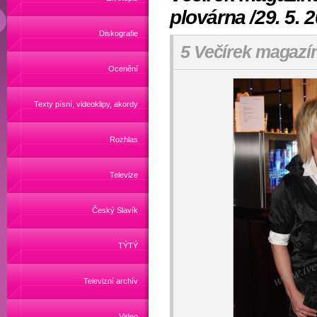
plovárna /29. 5. 
Diskografie
5 Večírek magazí
Ocenění
Texty písní, videoklipy, akordy
Rozhlas
Televize
Český Slavík
TÝTÝ
Televizní archív
Video