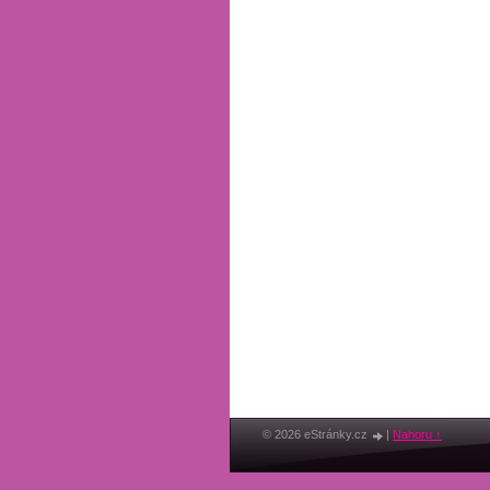
© 2026 eStránky.cz
|
Nahoru ↑