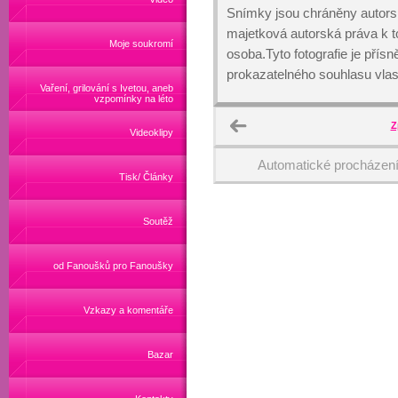
Snímky jsou chráněny autors
majetková autorská práva k
Moje soukromí
osoba.Tyto fotografie je přís
prokazatelného souhlasu vlas
Vaření, grilování s Ivetou, aneb
vzpomínky na léto
Z
Videoklipy
Automatické procházen
Tisk/ Články
Soutěž
od Fanoušků pro Fanoušky
Vzkazy a komentáře
Bazar