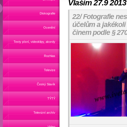
Vlašim 27.9 2013
Diskografie
22/ Fotografie ne
účelům a jakékoli
Ocenění
činem podle § 270
Texty písní, videoklipy, akordy
Rozhlas
Televize
Český Slavík
TÝTÝ
Televizní archív
Video