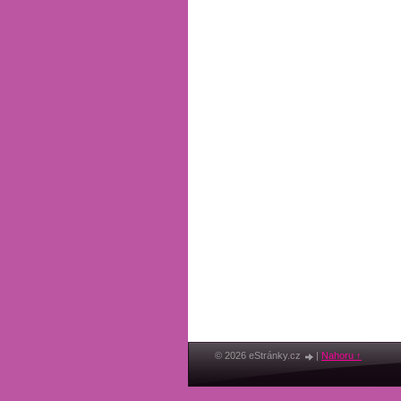
© 2026 eStránky.cz
|
Nahoru ↑