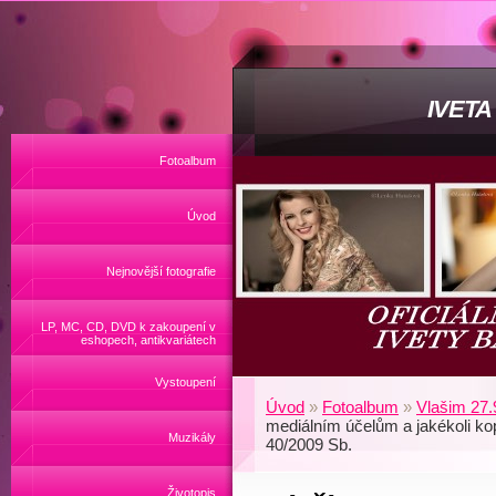
IVET
Fotoalbum
Úvod
Nejnovější fotografie
LP, MC, CD, DVD k zakoupení v
eshopech, antikvariátech
Vystoupení
Úvod
»
Fotoalbum
»
Vlašim 27.
mediálním účelům a jakékoli ko
Muzikály
40/2009 Sb.
Životopis