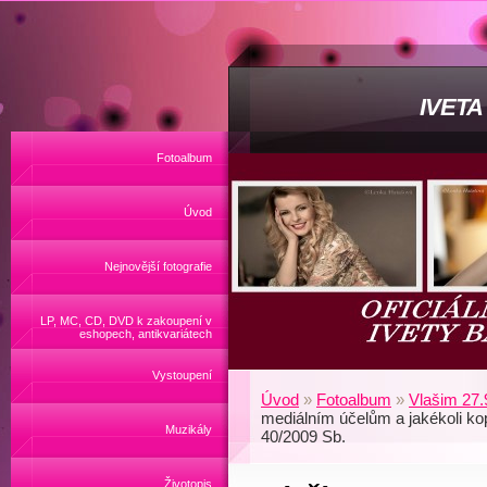
IVET
Fotoalbum
Úvod
Nejnovější fotografie
LP, MC, CD, DVD k zakoupení v
eshopech, antikvariátech
Vystoupení
Úvod
»
Fotoalbum
»
Vlašim 27.
mediálním účelům a jakékoli ko
Muzikály
40/2009 Sb.
Životopis