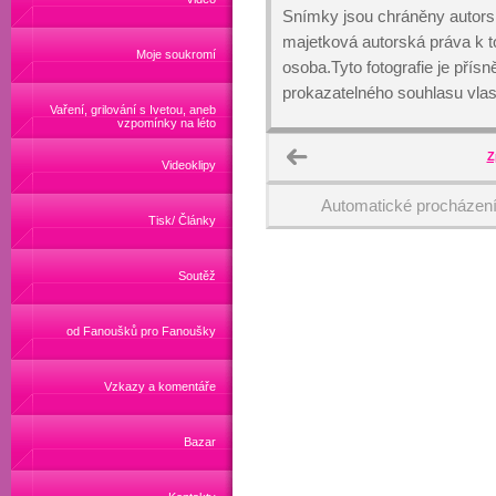
Snímky jsou chráněny autors
majetková autorská práva k
Moje soukromí
osoba.Tyto fotografie je přís
prokazatelného souhlasu vlas
Vaření, grilování s Ivetou, aneb
vzpomínky na léto
Z
Videoklipy
Automatické procházen
Tisk/ Články
Soutěž
od Fanoušků pro Fanoušky
Vzkazy a komentáře
Bazar