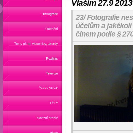
Vlašim 27.9 2013
Diskografie
23/ Fotografie ne
účelům a jakékoli
Ocenění
činem podle § 270
Texty písní, videoklipy, akordy
Rozhlas
Televize
Český Slavík
TÝTÝ
Televizní archív
Video