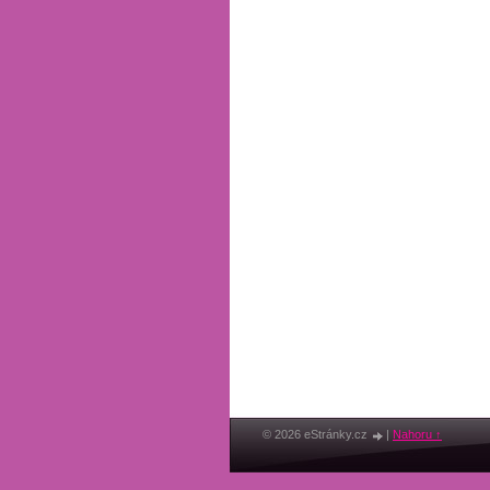
© 2026 eStránky.cz
|
Nahoru ↑