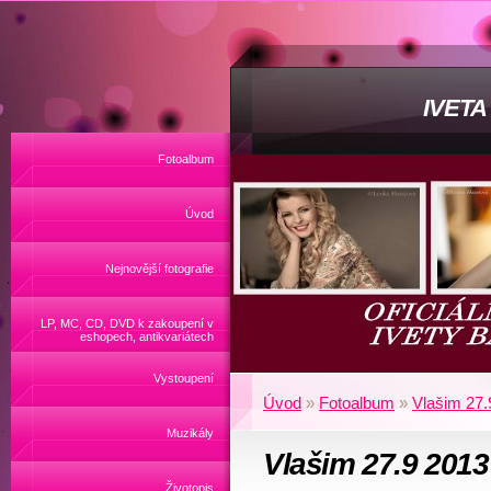
IVET
Fotoalbum
Úvod
Nejnovější fotografie
LP, MC, CD, DVD k zakoupení v
eshopech, antikvariátech
Vystoupení
Úvod
»
Fotoalbum
»
Vlašim 27.
Muzikály
Vlašim 27.9 2013
Životopis