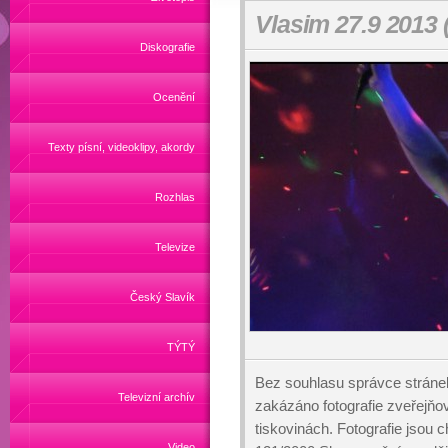
Vlasim 27.9 2013 
Diskografie
Ocenění
Texty písní, videoklipy, akordy
Rozhlas
Televize
Český Slavík
TÝTÝ
Bez souhlasu správce stráne
Televizní archív
zakázáno fotografie zveřejňo
tiskovinách. Fotografie jsou
Video