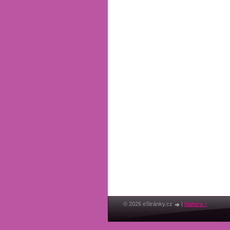
© 2026 eStránky.cz
|
Nahoru ↑