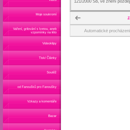
121/2000 Sb, ve znění pozděj
Moje soukromí
Z
Vaření, grilování s Ivetou, aneb
Automatické procházen
vzpomínky na léto
Videoklipy
Tisk/ Články
Soutěž
od Fanoušků pro Fanoušky
Vzkazy a komentáře
Bazar