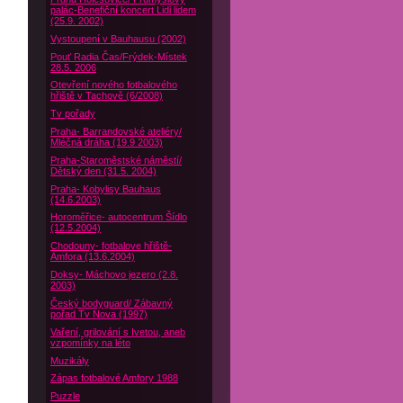
palác-Benefiční koncert Lidi lidem
(25.9. 2002)
Vystoupení v Bauhausu (2002)
Pouť Radia Čas/Frýdek-Místek
28.5. 2006
Otevření nového fotbalového
hřiště v Tachově (6/2008)
Tv pořady
Praha- Barrandovské ateliéry/
Mléčná dráha (19.9 2003)
Praha-Staroměstské náměstí/
Dětský den (31.5. 2004)
Praha- Kobylisy Bauhaus
(14.6.2003)
Horoměřice- autocentrum Šídlo
(12.5.2004)
Chodouny- fotbalove hřiště-
Amfora (13.6.2004)
Doksy- Máchovo jezero (2.8.
2003)
Český bodyguard/ Zábavný
pořad Tv Nova (1997)
Vaření, grilování s Ivetou, aneb
vzpomínky na léto
Muzikály
Zápas fotbalové Amfory 1988
Puzzle