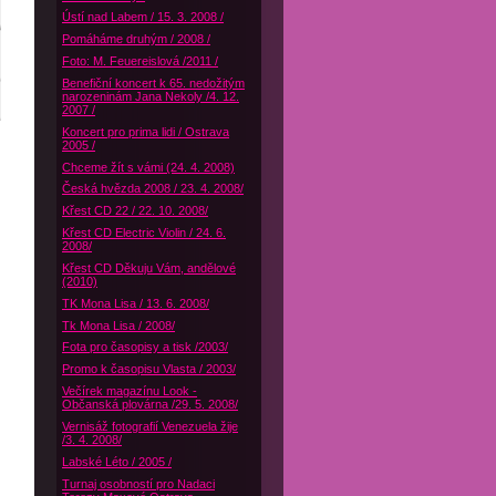
Ústí nad Labem / 15. 3. 2008 /
Pomáháme druhým / 2008 /
Foto: M. Feuereislová /2011 /
Benefiční koncert k 65. nedožitým
narozeninám Jana Nekoly /4. 12.
2007 /
Koncert pro prima lidi / Ostrava
2005 /
Chceme žít s vámi (24. 4. 2008)
Česká hvězda 2008 / 23. 4. 2008/
Křest CD 22 / 22. 10. 2008/
Křest CD Electric Violin / 24. 6.
2008/
Křest CD Děkuju Vám, andělové
(2010)
TK Mona Lisa / 13. 6. 2008/
Tk Mona Lisa / 2008/
Fota pro časopisy a tisk /2003/
Promo k časopisu Vlasta / 2003/
Večírek magazínu Look -
Občanská plovárna /29. 5. 2008/
Vernisáž fotografií Venezuela žije
/3. 4. 2008/
Labské Léto / 2005 /
Turnaj osobností pro Nadaci