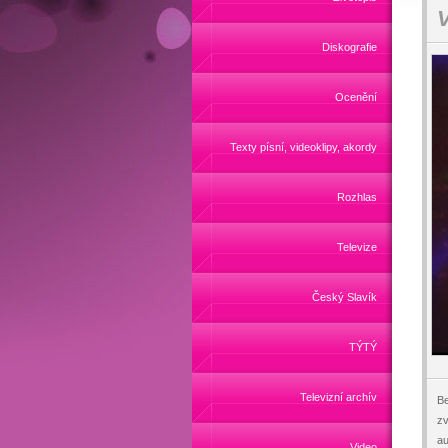
V
Diskografie
Ocenění
Texty písní, videoklipy, akordy
Rozhlas
Televize
Český Slavík
TÝTÝ
Televizní archív
Be
zv
au
Video