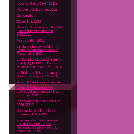
Iveta na klinice GHC (2011)
Vánoční dárek od fanoušků
Diskografie
Zaječí 5. 4. 2013
Benefiční koncert pro UNICEF -
Frenštát pod Radhoštěm
9.12.2005
Azzurro 26.4. 2013
ve stánku Ledový svět firmy
Čipito u Kauflandu na Jarově,
Praha, 12. 6. 2011
vyhlášení výsledků 20. ročníku
ankety TýTý 2010 v Divadle na
Vinohradech, Praha, 2. 4. 2011
večírek kartářek v restauraci
Botanic, Praha, 12. 12. 2010
Pořad TV Markíza - Skvělý den
Iveta předsedkyní poroty
celorepublikové soutěže krásy
Tvář roku 2011
Předávání cen Česká hvězda
2009 (2009)
Koncert Maxim Turbulenc/
Lucerna 21. 3. 2009/
křest nového čísla časopisu
LOOK červenec 2011 v
restauraci Střelecký ostrov,
Praha, 26. 5. 2011