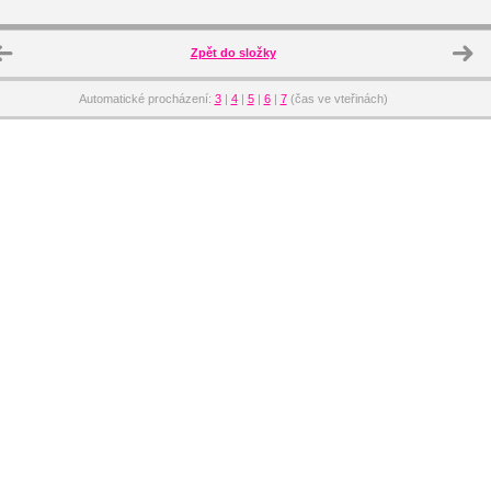
Zpět do složky
Automatické procházení:
3
|
4
|
5
|
6
|
7
(čas ve vteřinách)