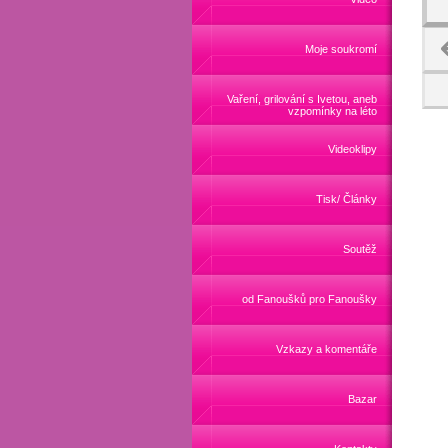
Moje soukromí
Vaření, grilování s Ivetou, aneb
vzpomínky na léto
Videoklipy
Tisk/ Články
Soutěž
od Fanoušků pro Fanoušky
Vzkazy a komentáře
Bazar