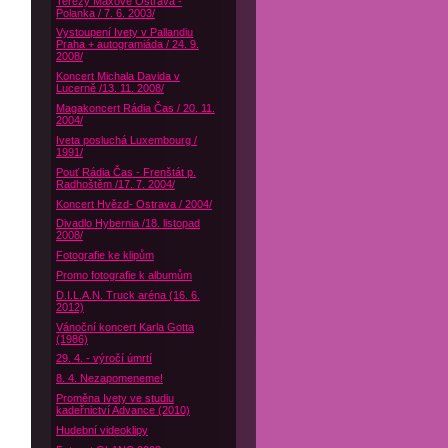
Terezy Maxové Ostrava -
Polanka / 7. 6. 2003/
Vystoupení Ivety v Pallandiu
Praha + autogramiáda / 24. 9.
2008/
Koncert Michala Davida v
Lucerně /13. 11. 2008/
Magakoncert Rádia Čas / 20. 11.
2004/
Iveta posluchá Luxembourg /
1991/
Pouť Rádia Čas - Frenštát p.
Radhoštěm /17. 7. 2004/
Koncert Hvězd- Ostrava / 2004/
Divadlo Hybernia /18. listopad
2008/
Fotografie ke klipům
Promo fotografie k albumům
D.I.L.A.N. Truck aréna (16. 6.
2012)
Vánoční koncert Karla Gotta
(1986)
29. 4. - výročí úmrtí
8. 4. Nezapomeneme!
Proměna Ivety ve studiu
kadeřnictví Advance (2010)
Hudební videoklipy