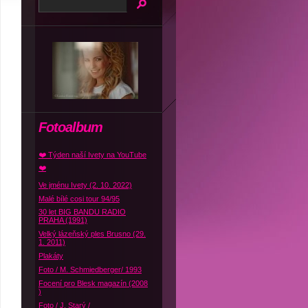
Fotoalbum
❤️ Týden naší Ivety na YouTube
❤️
Ve jménu Ivety (2. 10. 2022)
Malé bílé cosi tour 94/95
30 let BIG BANDU RADIO
PRAHA (1991)
Velký lázeňský ples Brusno (29.
1. 2011)
Plakáty
Foto / M. Schmiedberger/ 1993
Focení pro Blesk magazín (2008
)
Foto / J. Starý /