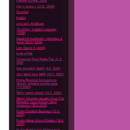
Fotoset GLANC 2008
Den s Ivetou ( 13.11. 2008)
Ocenění
Koláže
sms od p. Králikové
Tři oříšky- hudební videoklip
(1998)
Natáčení hudebního videoklipu Z
pekla štěstí (1999)
Lets Dance 3 (2009)
Iveta a Petr
Ostravice/ Pouť Radia Čas 21.8.
2004
Den Horníků/ Staříč (4.9. 2004)
Zlín/ Velké kino/ MFF (31.5. 2002)
Praha Řevnice/ Autocentrum
Nissan -předání nového auta
(7.5.2003)
Štiřín/ státní zámek (16.5. 2003)
Slaný/ městske divadlo/ Gran Prix
Remake/ Jsou hvězdy, které
nehasnou (28.6.2003)
Praha Čestlice/ Bauhaus (27.9.
2003)
Praha Hájek/ křest hříbátka (26.6.
2003)
Praha Holešovice/ Průmyslový