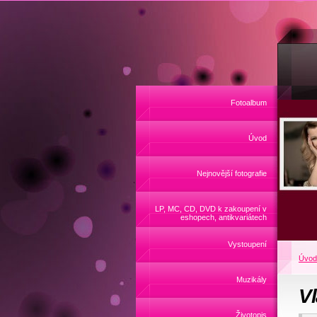
Fotoalbum
Úvod
Nejnovější fotografie
LP, MC, CD, DVD k zakoupení v
eshopech, antikvariátech
Vystoupení
Úvod
Muzikály
Vl
Životopis