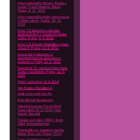
křest kalendáře Obrazy života v
hotelu Grand Majestic Plaza,
Praha, 8. 11. 2010
křest kalendáře Agáty Hanychové
v klubu Infinity, Praha, 30. 11.
2010
křest CD italského zpěváka
Andrea Andrei v hudebním klubu
Óčko, Praha, 6. 5. 2011
křest CD Davide Mattioliho v baru
Cloud 9, Praha, 16. 2. 2011
koncertní vystoupení a
autogramiáda na diskotéce v
Jesenici u Prahy 10. 6. 2011
Koncert k 70. narozeninám Karla
Gotta v O2 Aréně, Praha, 11. 6.
2009
Pietní rozloučení 21.6 2014
foto Radka Michálková
moje soukromí (pro fk)
Foto Michal Skramusky
Vánoční koncert Turné Když
Iveta zpívá 20.12.2010 / foto:
Marek Navrátil
Čekám svůj den (1996) / Foto:
Miloš Schmiedberger
Fotografie pro magazín deníku
Blesk/ Foto Jan Tůma (2012)
Foto: Vladimír Gdovín