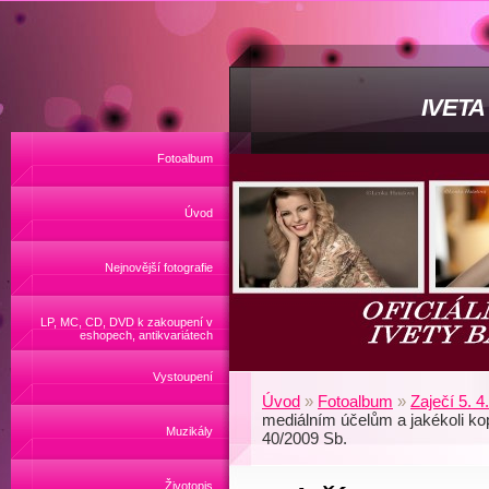
IVET
Fotoalbum
Úvod
Nejnovější fotografie
LP, MC, CD, DVD k zakoupení v
eshopech, antikvariátech
Vystoupení
Úvod
»
Fotoalbum
»
Zaječí 5. 4
mediálním účelům a jakékoli ko
Muzikály
40/2009 Sb.
Životopis