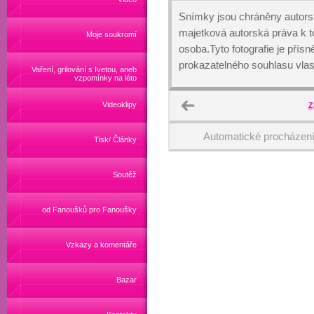
Snímky jsou chráněny autors
majetková autorská práva k
Moje soukromí
osoba.Tyto fotografie je přís
prokazatelného souhlasu vlas
Vaření, grilování s Ivetou, aneb
vzpomínky na léto
Videoklipy
Z
Automatické procházen
Tisk/ Články
Soutěž
od Fanoušků pro Fanoušky
Vzkazy a komentáře
Bazar