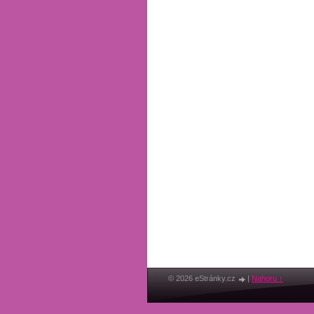
© 2026 eStránky.cz
|
Nahoru ↑