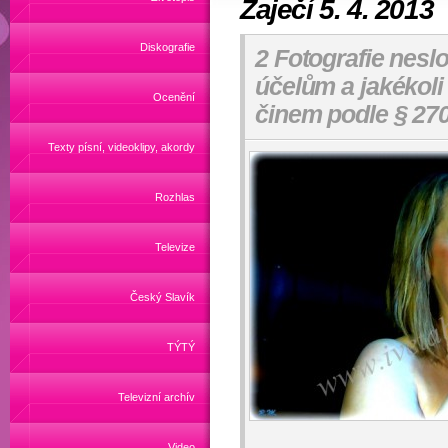
Zaječí 5. 4. 2013
Diskografie
2 Fotografie nesl
účelům a jakékoli
Ocenění
činem podle § 270
Texty písní, videoklipy, akordy
Rozhlas
Televize
Český Slavík
TÝTÝ
Televizní archív
Video