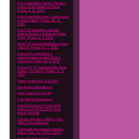
křest kalendáře Obrazy života v
hotelu Grand Majestic Plaza,
Praha, 8. 11. 2010
křest kalendáře Agáty Hanychové
v klubu Infinity, Praha, 30. 11.
2010
křest CD italského zpěváka
Andrea Andrei v hudebním klubu
Óčko, Praha, 6. 5. 2011
křest CD Davide Mattioliho v baru
Cloud 9, Praha, 16. 2. 2011
koncertní vystoupení a
autogramiáda na diskotéce v
Jesenici u Prahy 10. 6. 2011
Koncert k 70. narozeninám Karla
Gotta v O2 Aréně, Praha, 11. 6.
2009
Pietní rozloučení 21.6 2014
foto Radka Michálková
moje soukromí (pro fk)
Foto Michal Skramusky
Vánoční koncert Turné Když
Iveta zpívá 20.12.2010 / foto:
Marek Navrátil
Čekám svůj den (1996) / Foto:
Miloš Schmiedberger
Fotografie pro magazín deníku
Blesk/ Foto Jan Tůma (2012)
Foto: Vladimír Gdovín