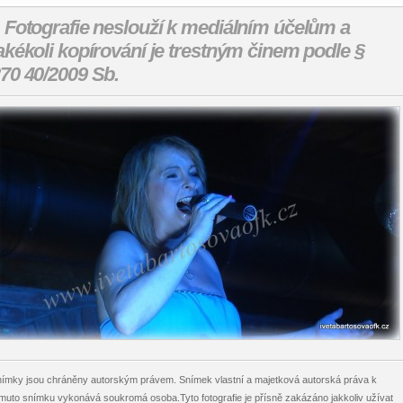
 Fotografie neslouží k mediálním účelům a
akékoli kopírování je trestným činem podle §
70 40/2009 Sb.
ímky jsou chráněny autorským právem. Snímek vlastní a majetková autorská práva k
muto snímku vykonává soukromá osoba.Tyto fotografie je přísně zakázáno jakkoliv užívat