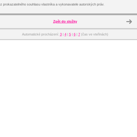
z prokazatelného souhlasu vlastníka a vykonavatele autorských práv.
Zpět do složky
Automatické procházení:
3
|
4
|
5
|
6
|
7
(čas ve vteřinách)