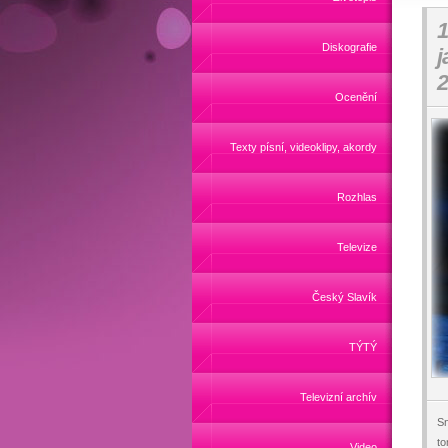
1
Diskografie
j
2
Ocenění
Texty písní, videoklipy, akordy
Rozhlas
Televize
Český Slavík
TÝTÝ
Televizní archív
Sn
to
Video