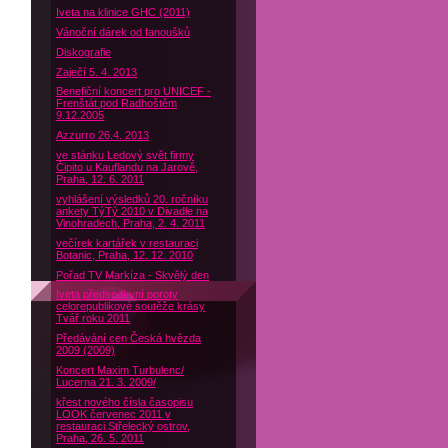
Iveta na klinice GHC (2011)
Vánoční dárek od fanoušků
Diskografie
Zaječí 5. 4. 2013
Benefiční koncert pro UNICEF -
Frenštát pod Radhoštěm
9.12.2005
Azzurro 26.4. 2013
ve stánku Ledový svět firmy
Čipito u Kauflandu na Jarově,
Praha, 12. 6. 2011
vyhlášení výsledků 20. ročníku
ankety TýTý 2010 v Divadle na
Vinohradech, Praha, 2. 4. 2011
večírek kartářek v restauraci
Botanic, Praha, 12. 12. 2010
Pořad TV Markíza - Skvělý den
Iveta předsedkyní poroty
celorepublikové soutěže krásy
Tvář roku 2011
Předávání cen Česká hvězda
2009 (2009)
Koncert Maxim Turbulenc/
Lucerna 21. 3. 2009/
křest nového čísla časopisu
LOOK červenec 2011 v
restauraci Střelecký ostrov,
Praha, 26. 5. 2011