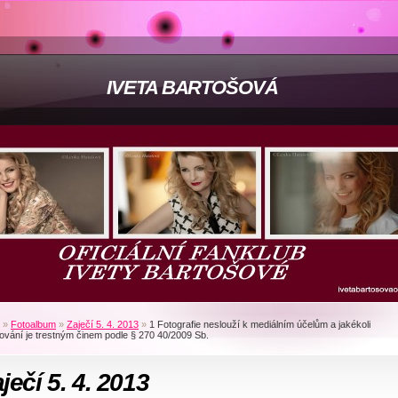
IVETA BARTOŠOVÁ
»
Fotoalbum
»
Zaječí 5. 4. 2013
»
1 Fotografie neslouží k mediálním účelům a jakékoli
ování je trestným činem podle § 270 40/2009 Sb.
ječí 5. 4. 2013