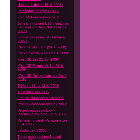
Ústí nad Labem / 15. 3. 2008 /
Pomáháme druhým / 2008 /
Foto: M. Feuereislová /2011 /
Benefiční koncert k 65. nedožitým
narozeninám Jana Nekoly /4. 12.
2007 /
Koncert pro prima lidi / Ostrava
2005 /
Chceme žít s vámi (24. 4. 2008)
Česká hvězda 2008 / 23. 4. 2008/
Křest CD 22 / 22. 10. 2008/
Křest CD Electric Violin / 24. 6.
2008/
Křest CD Děkuju Vám, andělové
(2010)
TK Mona Lisa / 13. 6. 2008/
Tk Mona Lisa / 2008/
Fota pro časopisy a tisk /2003/
Promo k časopisu Vlasta / 2003/
Večírek magazínu Look -
Občanská plovárna /29. 5. 2008/
Vernisáž fotografií Venezuela žije
/3. 4. 2008/
Labské Léto / 2005 /
Turnaj osobností pro Nadaci