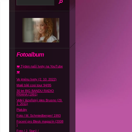
Fotoalbum
❤️ Týden naší Ivety na YouTube
❤️
Ve jménu Ivety (2. 10. 2022)
Malé bílé cosi tour 94/95
30 let BIG BANDU RADIO
PRAHA (1991)
Velký lázeňský ples Brusno (29.
1. 2011)
Plakáty
Foto / M. Schmiedberger/ 1993
Focení pro Blesk magazín (2008
)
Foto / J. Starý /