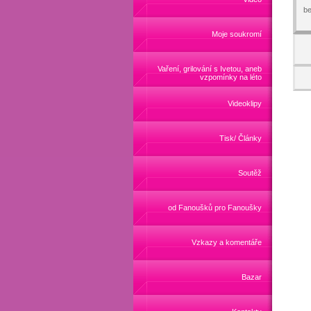
be
Moje soukromí
Vaření, grilování s Ivetou, aneb
vzpomínky na léto
Videoklipy
Tisk/ Články
Soutěž
od Fanoušků pro Fanoušky
Vzkazy a komentáře
Bazar