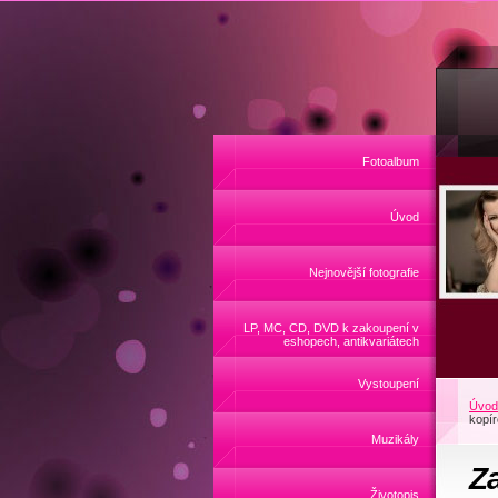
Fotoalbum
Úvod
Nejnovější fotografie
LP, MC, CD, DVD k zakoupení v
eshopech, antikvariátech
Vystoupení
Úvod
kopír
Muzikály
Za
Životopis