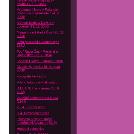
Terezy Maxové Ostrava -
Polanka / 7. 6. 2003/
Vystoupení Ivety v Pallandiu
Praha + autogramiáda / 24. 9.
2008/
Koncert Michala Davida v
Lucerně /13. 11. 2008/
Magakoncert Rádia Čas / 20. 11.
2004/
Iveta posluchá Luxembourg /
1991/
Pouť Rádia Čas - Frenštát p.
Radhoštěm /17. 7. 2004/
Koncert Hvězd- Ostrava / 2004/
Divadlo Hybernia /18. listopad
2008/
Fotografie ke klipům
Promo fotografie k albumům
D.I.L.A.N. Truck aréna (16. 6.
2012)
Vánoční koncert Karla Gotta
(1986)
29. 4. - výročí úmrtí
8. 4. Nezapomeneme!
Proměna Ivety ve studiu
kadeřnictví Advance (2010)
Hudební videoklipy