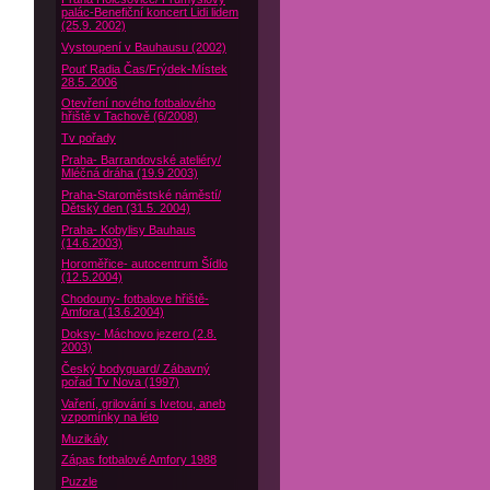
palác-Benefiční koncert Lidi lidem
(25.9. 2002)
Vystoupení v Bauhausu (2002)
Pouť Radia Čas/Frýdek-Místek
28.5. 2006
Otevření nového fotbalového
hřiště v Tachově (6/2008)
Tv pořady
Praha- Barrandovské ateliéry/
Mléčná dráha (19.9 2003)
Praha-Staroměstské náměstí/
Dětský den (31.5. 2004)
Praha- Kobylisy Bauhaus
(14.6.2003)
Horoměřice- autocentrum Šídlo
(12.5.2004)
Chodouny- fotbalove hřiště-
Amfora (13.6.2004)
Doksy- Máchovo jezero (2.8.
2003)
Český bodyguard/ Zábavný
pořad Tv Nova (1997)
Vaření, grilování s Ivetou, aneb
vzpomínky na léto
Muzikály
Zápas fotbalové Amfory 1988
Puzzle