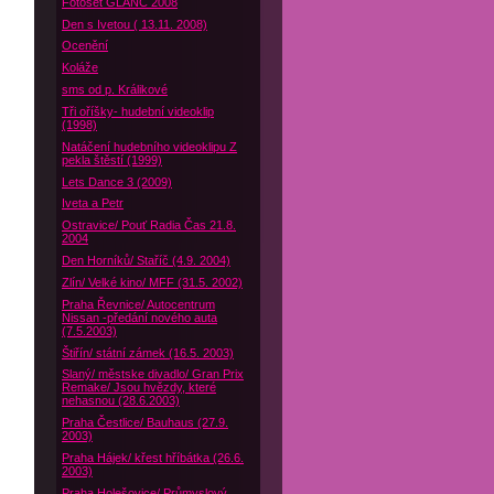
Fotoset GLANC 2008
Den s Ivetou ( 13.11. 2008)
Ocenění
Koláže
sms od p. Králikové
Tři oříšky- hudební videoklip
(1998)
Natáčení hudebního videoklipu Z
pekla štěstí (1999)
Lets Dance 3 (2009)
Iveta a Petr
Ostravice/ Pouť Radia Čas 21.8.
2004
Den Horníků/ Staříč (4.9. 2004)
Zlín/ Velké kino/ MFF (31.5. 2002)
Praha Řevnice/ Autocentrum
Nissan -předání nového auta
(7.5.2003)
Štiřín/ státní zámek (16.5. 2003)
Slaný/ městske divadlo/ Gran Prix
Remake/ Jsou hvězdy, které
nehasnou (28.6.2003)
Praha Čestlice/ Bauhaus (27.9.
2003)
Praha Hájek/ křest hříbátka (26.6.
2003)
Praha Holešovice/ Průmyslový