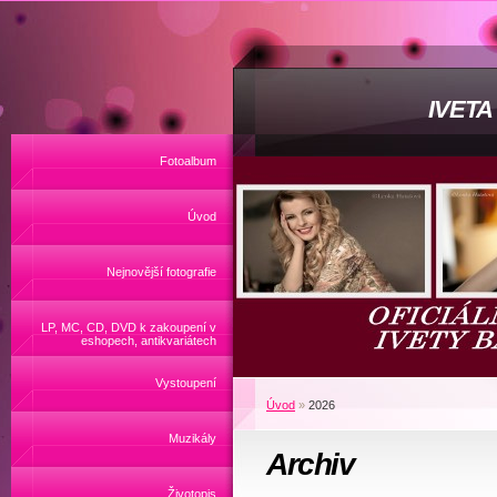
IVET
Fotoalbum
Úvod
Nejnovější fotografie
LP, MC, CD, DVD k zakoupení v
eshopech, antikvariátech
Vystoupení
Úvod
»
2026
Muzikály
Archiv
Životopis