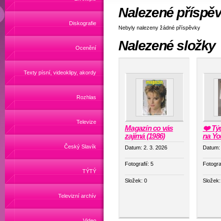
Nalezené příspě
Diskografie
Nebyly nalezeny žádné příspěvky
Nalezené složky
Ocenění
Texty písní, videoklipy, akordy
Rozhlas
Televize
Magazín co vás
❤️ Tý
zajímá (1986)
na Yo
Český Slavík
Datum:
2. 3. 2026
Datum
Fotografií:
5
Fotogra
TÝTÝ
Složek:
0
Složek
Televizní archív
Video