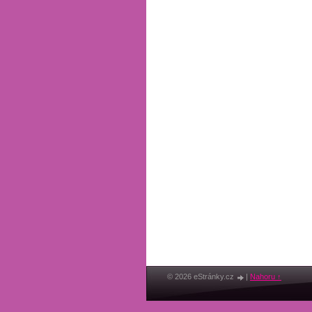
© 2026 eStránky.cz
|
Nahoru ↑