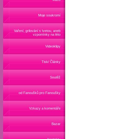
Moje soukromí
Vaření, grilování s Ivetou, aneb
vzpomínky na léto
Videoklipy
Tisk/ Články
Soutěž
od Fanoušků pro Fanoušky
Vzkazy a komentáře
Bazar