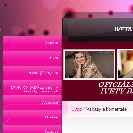
IVET
Fotoalbum
Úvod
Nejnovější fotografie
LP, MC, CD, DVD k zakoupení v
eshopech, antikvariátech
Vystoupení
Úvod
»
Vzkazy a komentáře
Muzikály
Životopis