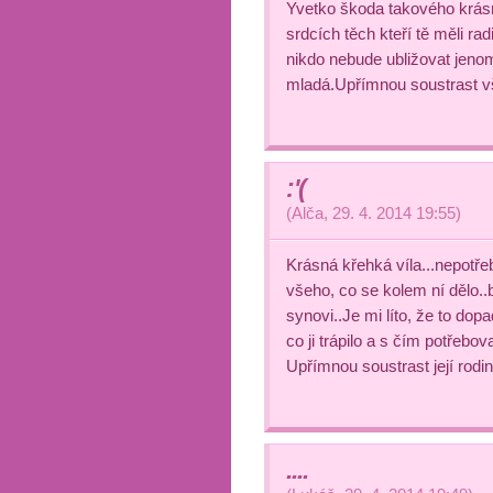
Yvetko škoda takového krásn
srdcích těch kteří tě měli ra
nikdo nebude ubližovat jenom
mladá.Upřímnou soustrast
:'(
(
Alča
,
29. 4. 2014
19:55
)
Krásná křehká víla...nepotřeb
všeho, co se kolem ní dělo..
synovi..Je mi líto, že to dopa
co ji trápilo a s čím potřebov
Upřímnou soustrast její rodin
....