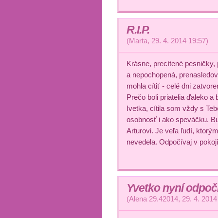
R.I.P.
(
Marta
,
29. 4. 2014
19:57
)
Krásne, precítené pesničky, 
a nepochopená, prenasledov
mohla cítiť - celé dni zatvo
Prečo boli priatelia ďaleko a
Ivetka, cítila som vždy s T
osobnosť i ako speváčku. B
Arturovi. Je veľa ľudí, ktor
nevedela. Odpočívaj v pokoji
Yvetko nyní odpočí
(
Alena 29.42014
,
29. 4. 2014