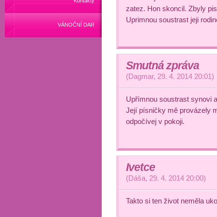
Kontakty
zatez. Hon skoncil. Zbyly pis
Uprimnou soustrast jeji rodin
VÁNOČNÍ DAR
Smutná zpráva
(
Dagmar
,
29. 4. 2014
20:01
)
Upřímnou soustrast synovi a 
Její písničky mě provázely m
odpočívej v pokoji.
Ivetce
(
Dáša
,
29. 4. 2014
20:00
)
Takto si ten život neměla uko