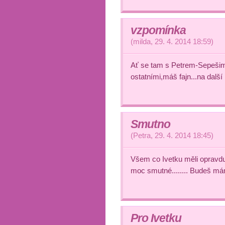
vzpomínka
(
milda
,
29. 4. 2014
18:59
)
Ať se tam s Petrem-Sepešim
ostatními,máš fajn...na další
Smutno
(
Petra
,
29. 4. 2014
18:45
)
Všem co Ivetku měli opravdu r
moc smutné........ Budeš má
Pro Ivetku