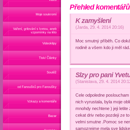
Přehled komentářů
Moje soukromí
K zamyšlení
(
Jarda
,
29. 4. 2014
20:16
)
Vaření, grilování s Ivetou, aneb
vzpomínky na léto
Moc smutný příběh. Co doká
Videoklipy
rodině a všem kdo ji měl rád.
Tisk/ Články
Soutěž
Slzy pro pani Yvet
(
Stanislava
,
29. 4. 2014
20:1
od Fanoušků pro Fanoušky
Cele odpoledne posloucham j
nich vyrustala, byla moje ob
Vzkazy a komentáře
mnohdy nechtene ) jeji letite
cekat driv nebo pozdeji ze to
Bazar
velmi smutne .Pomoc se nena
samozrejme mela sve lidske