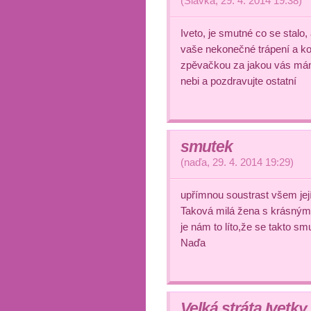
(
Slavka
,
29. 4. 2014
19:38
)
Iveto, je smutné co se stalo,
vaše nekonečné trápení a k
zpěvačkou za jakou vás má
nebi a pozdravujte ostatní
smutek
(
naďa
,
29. 4. 2014
19:29
)
upřímnou soustrast všem jej
Taková milá žena s krásným
je nám to líto,že se takto sm
Naďa
Velká stráta Ivetky