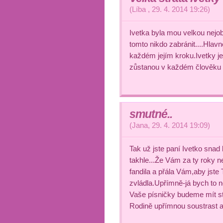
(
Líba
,
29. 4. 2014
19:26
)
Ivetka byla mou velkou nejob
tomto nikdo zabránit....Hlavn
každém jejím kroku.Ivetky je
zůstanou v každém člověku kteř
smutné..
(
Jana
,
29. 4. 2014
19:09
)
Tak už jste paní Ivetko snad
takhle...Že Vám za ty roky 
fandila a přála Vám,aby jste T
zvládla.Upřímně-já bych to n
Vaše písničky budeme mít st
Rodině upřímnou soustrast a 