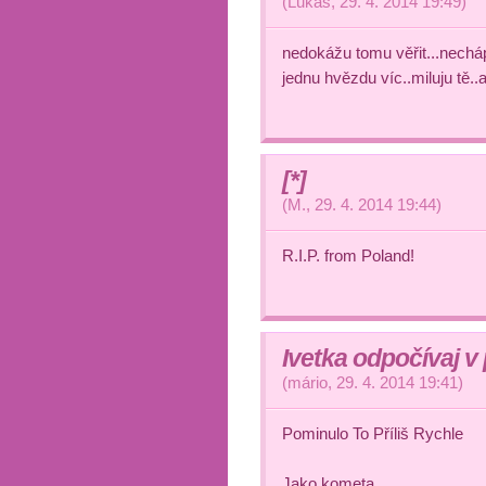
(
Lukáš
,
29. 4. 2014
19:49
)
nedokážu tomu věřit...nechá
jednu hvězdu víc..miluju tě..
[*]
(
M.
,
29. 4. 2014
19:44
)
R.I.P. from Poland!
Ivetka odpočívaj v 
(
mário
,
29. 4. 2014
19:41
)
Pominulo To Příliš Rychle
Jako kometa