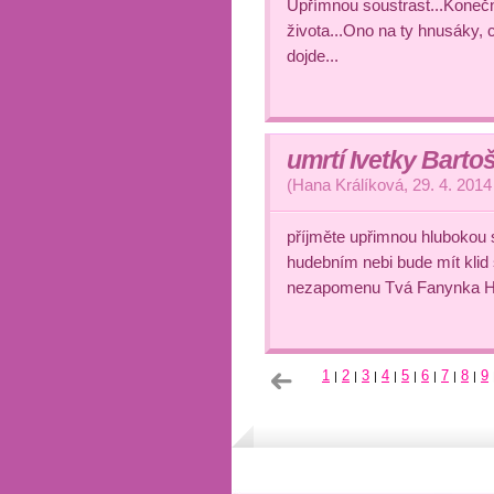
Upřímnou soustrast...Konečn
života...Ono na ty hnusáky, 
dojde...
umrtí Ivetky Barto
(
Hana Králíková
,
29. 4. 2014
příjměte upřimnou hlubokou s
hudebním nebi bude mít klid
nezapomenu Tvá Fanynka 
1
2
3
4
5
6
7
8
9
|
|
|
|
|
|
|
|