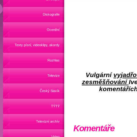
Diskografie
Ocenění
Texty písní, videoklipy, akordy
Rozhlas
Vulgární
vyjadřo
Televize
zesměšňování
Iv
komentáříc
Český Slavík
TÝTÝ
Televizní archív
Komentáře
Video