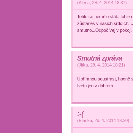
(
Alena
,
29. 4. 2014
18:37
)
Tohle se nemělo stát...tohle
zůstaneš v našich srdcích....
smutno...Odpočívej v pokoji..
Smutná zpráva
(
Jitka
,
29. 4. 2014
18:21
)
Upřímnou soustrast, hodně sí
Ivetu jen v dobrém.
:-(
(
Blanka
,
29. 4. 2014
18:20
)