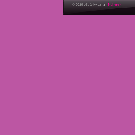
© 2026 eStránky.cz
|
Nahoru ↑