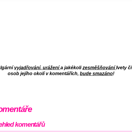
lgární
vyjadřování
,
urážení
a jakékoli
zesměšňování
Ivety či
osob jejího okolí v komentářích,
bude smazáno
!
omentáře
ehled komentářů