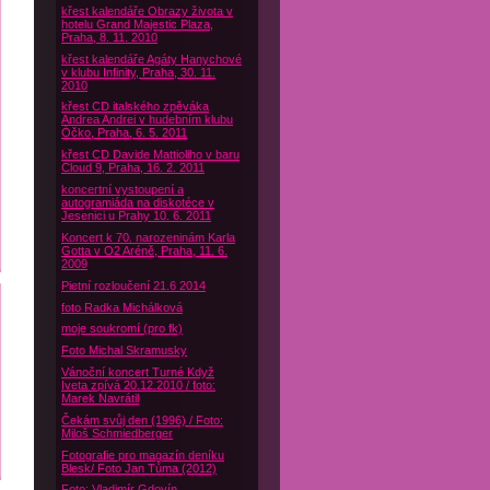
křest kalendáře Obrazy života v
hotelu Grand Majestic Plaza,
Praha, 8. 11. 2010
křest kalendáře Agáty Hanychové
v klubu Infinity, Praha, 30. 11.
2010
křest CD italského zpěváka
Andrea Andrei v hudebním klubu
Óčko, Praha, 6. 5. 2011
křest CD Davide Mattioliho v baru
Cloud 9, Praha, 16. 2. 2011
koncertní vystoupení a
autogramiáda na diskotéce v
Jesenici u Prahy 10. 6. 2011
Koncert k 70. narozeninám Karla
Gotta v O2 Aréně, Praha, 11. 6.
2009
Pietní rozloučení 21.6 2014
foto Radka Michálková
moje soukromí (pro fk)
Foto Michal Skramusky
Vánoční koncert Turné Když
Iveta zpívá 20.12.2010 / foto:
Marek Navrátil
Čekám svůj den (1996) / Foto:
Miloš Schmiedberger
Fotografie pro magazín deníku
Blesk/ Foto Jan Tůma (2012)
Foto: Vladimír Gdovín