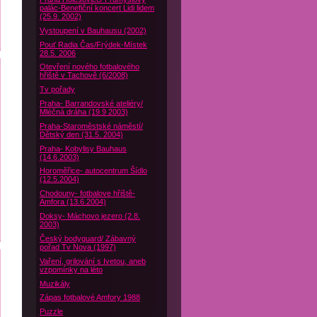
palác-Benefiční koncert Lidi lidem
(25.9. 2002)
Vystoupení v Bauhausu (2002)
Pouť Radia Čas/Frýdek-Místek
28.5. 2006
Otevření nového fotbalového
hřiště v Tachově (6/2008)
Tv pořady
Praha- Barrandovské ateliéry/
Mléčná dráha (19.9 2003)
Praha-Staroměstské náměstí/
Dětský den (31.5. 2004)
Praha- Kobylisy Bauhaus
(14.6.2003)
Horoměřice- autocentrum Šídlo
(12.5.2004)
Chodouny- fotbalove hřiště-
Amfora (13.6.2004)
Doksy- Máchovo jezero (2.8.
2003)
Český bodyguard/ Zábavný
pořad Tv Nova (1997)
Vaření, grilování s Ivetou, aneb
vzpomínky na léto
Muzikály
Zápas fotbalové Amfory 1988
Puzzle