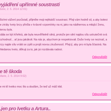
vyjádření upřímné soustrasti
duše
,
2. 5. 2014
12:01
)
šichni vážení pozůstalí, přijměte moji nejhlubší soustrast. Přeji vám hodně sil, a aby bolest
e ztráty Ivety brzy přešla v krásné vzpomínky na ni, jako na nádhernou a milující ženu,
terou byla.
dála se být křehká, ale byla neuvěřitelně silná, protože jen silní najdou sílu uskutečnit svá
ozhodnutí... ať jsou jakákoli. Na nás je, abychom je respektovali. Duše Ivety se neztratí, a
rzy najde sílu vrátit se zpět a projít novou zkušeností. Přeji jí, aby pro ni byla šťastná. Na
hledanou Iveto, děkuji za to, jak jsi rozdávala radost.
Odpovědět
je tě škoda
Marie
,
2. 5. 2014
9:02
)
e mi tě Ivetko moc líto a doufám, že teď už máš klid.
Odpovědět
..jen pro Ivetku a Artura..