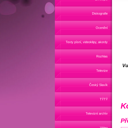
Diskografie
Ocenění
Texty písní, videoklipy, akordy
Rozhlas
Vu
Televize
Český Slavík
TÝTÝ
K
Televizní archív
Př
Video