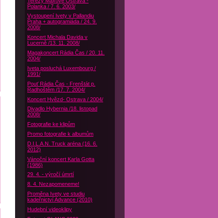
Terezy Maxové Ostrava -
Polanka / 7. 6. 2003/
Vystoupení Ivety v Pallandiu
Praha + autogramiáda / 24. 9.
2008/
Koncert Michala Davida v
Lucerně /13. 11. 2008/
Magakoncert Rádia Čas / 20. 11.
2004/
Iveta posluchá Luxembourg /
1991/
Pouť Rádia Čas - Frenštát p.
Radhoštěm /17. 7. 2004/
Koncert Hvězd- Ostrava / 2004/
Divadlo Hybernia /18. listopad
2008/
Fotografie ke klipům
Promo fotografie k albumům
D.I.L.A.N. Truck aréna (16. 6.
2012)
Vánoční koncert Karla Gotta
(1986)
29. 4. - výročí úmrtí
8. 4. Nezapomeneme!
Proměna Ivety ve studiu
kadeřnictví Advance (2010)
Hudební videoklipy