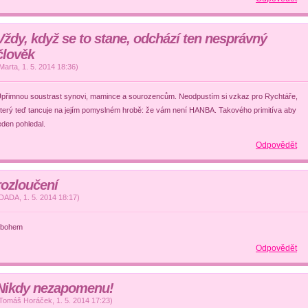
Vždy, když se to stane, odchází ten nesprávný
člověk
Marta
,
1. 5. 2014
18:36
)
přimnou soustrast synovi, mamince a sourozencům. Neodpustím si vzkaz pro Rychtáře,
terý teď tancuje na jejím pomyslném hrobě: že vám není HANBA. Takového primitíva aby
eden pohledal.
Odpovědět
rozloučení
DADA
,
1. 5. 2014
18:17
)
sbohem
Odpovědět
Nikdy nezapomenu!
Tomáš Horáček
,
1. 5. 2014
17:23
)