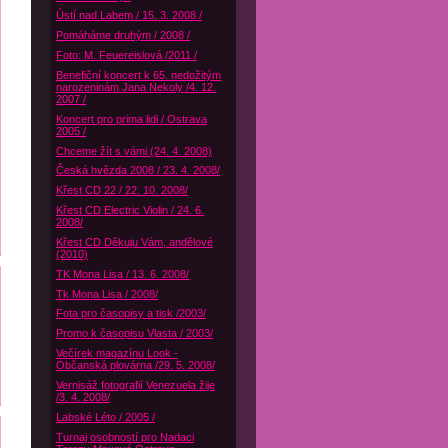
Ústí nad Labem / 15. 3. 2008 /
Pomáháme druhým / 2008 /
Foto: M. Feuereislová /2011 /
Benefiční koncert k 65. nedožitým
narozeninám Jana Nekoly /4. 12.
2007 /
Koncert pro prima lidi / Ostrava
2005 /
Chceme žít s vámi (24. 4. 2008)
Česká hvězda 2008 / 23. 4. 2008/
Křest CD 22 / 22. 10. 2008/
Křest CD Electric Violin / 24. 6.
2008/
Křest CD Děkuju Vám, andělové
(2010)
TK Mona Lisa / 13. 6. 2008/
Tk Mona Lisa / 2008/
Fota pro časopisy a tisk /2003/
Promo k časopisu Vlasta / 2003/
Večírek magazínu Look -
Občanská plovárna /29. 5. 2008/
Vernisáž fotografií Venezuela žije
/3. 4. 2008/
Labské Léto / 2005 /
Turnaj osobností pro Nadaci