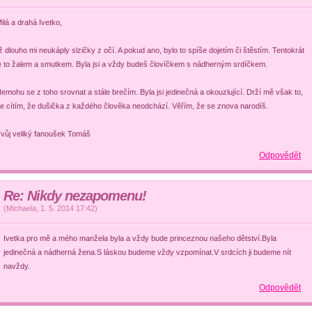
ilá a drahá Ivetko,
iž dlouho mi neukáply slzičky z očí. A pokud ano, bylo to spíše dojetím či štěstím. Tentokrát
e to žalem a smutkem. Byla jsi a vždy budeš človíčkem s nádherným srdíčkem.
emohu se z toho srovnat a stále brečím. Byla jsi jedinečná a okouzlující. Drží mě však to,
e cítím, že dušička z každého člověka neodchází. Věřím, že se znova narodíš.
vůj veliký fanoušek Tomáš
Odpovědět
Re: Nikdy nezapomenu!
(
Michaela
,
1. 5. 2014
17:42
)
Ivetka pro mě a mého manžela byla a vždy bude princeznou našeho dětství.Byla
jedinečná a nádherná žena.S láskou budeme vždy vzpomínat.V srdcích ji budeme nít
navždy.
Odpovědět