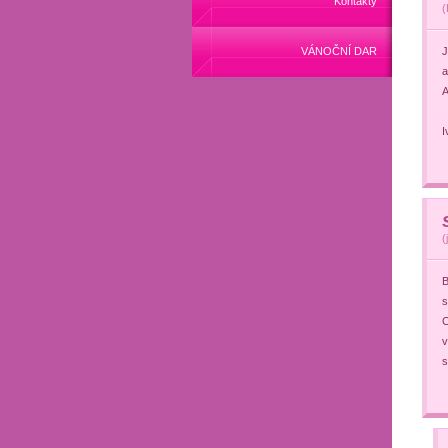
Kontakty
(
VÁNOČNÍ DAR
J
a
A
I
(
B
s
C
v
s