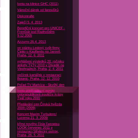
Iveta na klinice GHC (2011)
Vánoční dárek od fanoušků
Diskografie
Zaječí 5. 4. 2013
Benefiční koncert pro UNICEF -
Frenštát pod Radhoštěm
9.12.2005
Azzurro 26.4. 2013
ve stánku Ledový svět firmy
Čipito u Kauflandu na Jarově,
Praha, 12. 6. 2011
vyhlášení výsledků 20. ročníku
ankety TýTý 2010 v Divadle na
Vinohradech, Praha, 2. 4. 2011
večírek kartářek v restauraci
Botanic, Praha, 12. 12. 2010
Pořad TV Markíza - Skvělý den
Iveta předsedkyní poroty
celorepublikové soutěže krásy
Tvář roku 2011
Předávání cen Česká hvězda
2009 (2009)
Koncert Maxim Turbulenc/
Lucerna 21. 3. 2009/
křest nového čísla časopisu
LOOK červenec 2011 v
restauraci Střelecký ostrov,
Praha, 26. 5. 2011