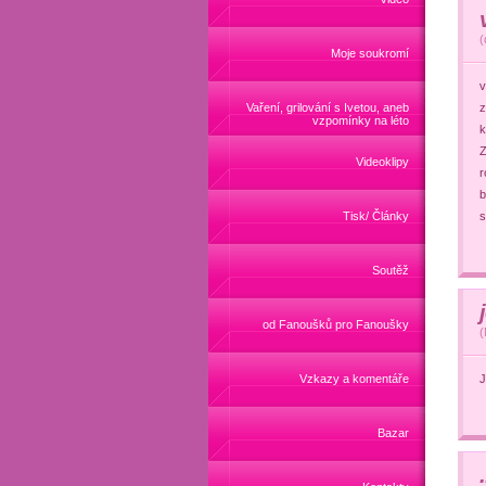
(
Moje soukromí
v
Vaření, grilování s Ivetou, aneb
z
vzpomínky na léto
k
Z
Videoklipy
r
b
Tisk/ Články
s
Soutěž
od Fanoušků pro Fanoušky
(
Vzkazy a komentáře
J
Bazar