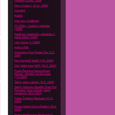
Fotoset GLANC 2008
Den s Ivetou ( 13.11. 2008)
Ocenění
Koláže
sms od p. Králikové
Tři oříšky- hudební videoklip
(1998)
Natáčení hudebního videoklipu Z
pekla štěstí (1999)
Lets Dance 3 (2009)
Iveta a Petr
Ostravice/ Pouť Radia Čas 21.8.
2004
Den Horníků/ Staříč (4.9. 2004)
Zlín/ Velké kino/ MFF (31.5. 2002)
Praha Řevnice/ Autocentrum
Nissan -předání nového auta
(7.5.2003)
Štiřín/ státní zámek (16.5. 2003)
Slaný/ městske divadlo/ Gran Prix
Remake/ Jsou hvězdy, které
nehasnou (28.6.2003)
Praha Čestlice/ Bauhaus (27.9.
2003)
Praha Hájek/ křest hříbátka (26.6.
2003)
Praha Holešovice/ Průmyslový