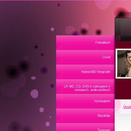
Fotoalbum
Úvod
Nejnovější fotografie
LP, MC, CD, DVD k zakoupení v
eshopech, antikvariátech
Vystoupení
Úvod
Muzikály
Životopis