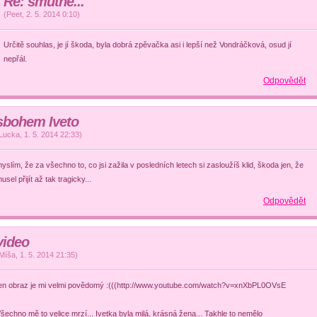
Re: smutné...
(
Peet
,
2. 5. 2014
0:10
)
Určitě souhlas, je jí škoda, byla dobrá zpěvačka asi i lepší než Vondráčková, osud jí
nepřál.
Odpovědět
sbohem Iveto
Lucka
,
1. 5. 2014
22:33
)
yslím, že za všechno to, co jsi zažila v posledních letech si zasloužíš klid, škoda jen, že
usel přijít až tak tragicky...
Odpovědět
video
Míša
,
1. 5. 2014
21:35
)
en obraz je mi velmi povědomý :(((http://www.youtube.com/watch?v=xnXbPL0OVsE
šechno mě to velice mrzí... Ivetka byla milá, krásná žena... Takhle to nemělo