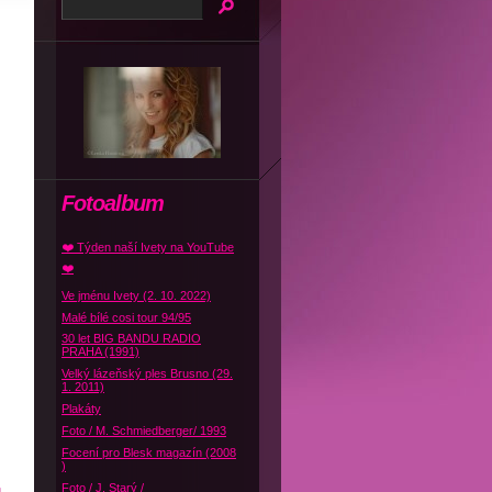
Fotoalbum
❤️ Týden naší Ivety na YouTube
❤️
Ve jménu Ivety (2. 10. 2022)
Malé bílé cosi tour 94/95
30 let BIG BANDU RADIO
PRAHA (1991)
Velký lázeňský ples Brusno (29.
1. 2011)
Plakáty
Foto / M. Schmiedberger/ 1993
Focení pro Blesk magazín (2008
)
Foto / J. Starý /