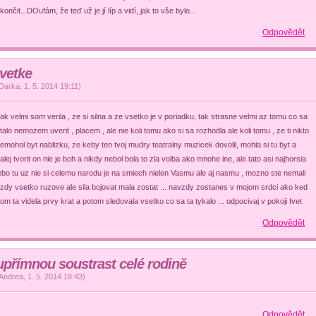
končit...DOufám, že teď už je jí líp a vidí, jak to vše bylo...
Odpovědět
Ivetke
Darka
,
1. 5. 2014
19:11
)
ak velmi som verila , ze si silna a ze vsetko je v poriadku, tak strasne velmi az tomu co sa
talo nemozem uverit , placem , ale nie koli tomu ako si sa rozhodla ale koli tomu , ze ti nikto
emohol byt nablizku, ze keby ten tvoj mudry teatralny muzicek dovolil, mohla si tu byt a
alej tvorit on nie je boh a nikdy nebol bola to zla volba ako mnohe ine, ale tato asi najhorsia
ebo tu uz nie si celemu narodu je na smiech nielen Vasmu ale aj nasmu , mozno ste nemali
zdy vsetko ruzove ale sila bojovat mala zostat ... navzdy zostanes v mojom srdci ako ked
om ta videla prvy krat a potom sledovala vsetko co sa ta tykalo ... odpocivaj v pokoji Ivet
Odpovědět
upřímnou soustrast celé rodině
Andrea
,
1. 5. 2014
18:43
)
Odpovědět