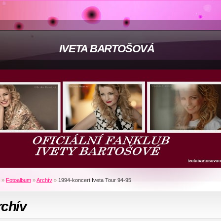
IVETA BARTOŠOVÁ
»
Fotoalbum
»
Archív
»
1994-koncert Iveta Tour 94-95
rchív