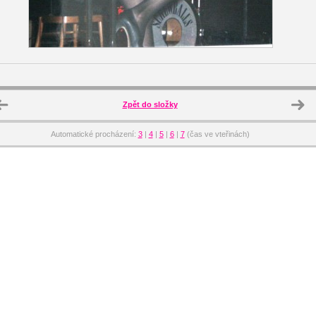
Zpět do složky
Automatické procházení:
3
|
4
|
5
|
6
|
7
(čas ve vteřinách)