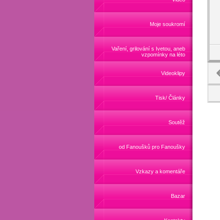
Moje soukromí
Vaření, grilování s Ivetou, aneb
vzpomínky na léto
Videoklipy
Tisk/ Články
Soutěž
od Fanoušků pro Fanoušky
Vzkazy a komentáře
Bazar