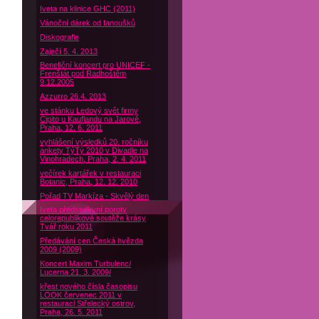
Iveta na klinice GHC (2011)
Vánoční dárek od fanoušků
Diskografie
Zaječí 5. 4. 2013
Benefiční koncert pro UNICEF -
Frenštát pod Radhoštěm
9.12.2005
Azzurro 26.4. 2013
ve stánku Ledový svět firmy
Čipito u Kauflandu na Jarově,
Praha, 12. 6. 2011
vyhlášení výsledků 20. ročníku
ankety TýTý 2010 v Divadle na
Vinohradech, Praha, 2. 4. 2011
večírek kartářek v restauraci
Botanic, Praha, 12. 12. 2010
Pořad TV Markíza - Skvělý den
Iveta předsedkyní poroty
celorepublikové soutěže krásy
Tvář roku 2011
Předávání cen Česká hvězda
2009 (2009)
Koncert Maxim Turbulenc/
Lucerna 21. 3. 2009/
křest nového čísla časopisu
LOOK červenec 2011 v
restauraci Střelecký ostrov,
Praha, 26. 5. 2011