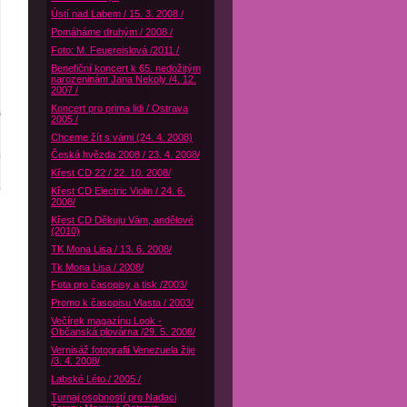
Ústí nad Labem / 15. 3. 2008 /
Pomáháme druhým / 2008 /
Foto: M. Feuereislová /2011 /
Benefiční koncert k 65. nedožitým
narozeninám Jana Nekoly /4. 12.
2007 /
Koncert pro prima lidi / Ostrava
2005 /
Chceme žít s vámi (24. 4. 2008)
Česká hvězda 2008 / 23. 4. 2008/
Křest CD 22 / 22. 10. 2008/
Křest CD Electric Violin / 24. 6.
2008/
Křest CD Děkuju Vám, andělové
(2010)
TK Mona Lisa / 13. 6. 2008/
Tk Mona Lisa / 2008/
Fota pro časopisy a tisk /2003/
Promo k časopisu Vlasta / 2003/
Večírek magazínu Look -
Občanská plovárna /29. 5. 2008/
Vernisáž fotografií Venezuela žije
/3. 4. 2008/
Labské Léto / 2005 /
Turnaj osobností pro Nadaci