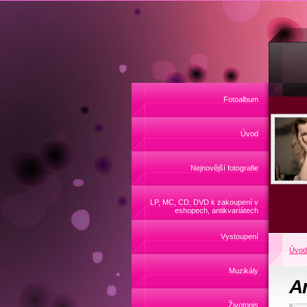
Fotoalbum
Úvod
Nejnovější fotografie
LP, MC, CD, DVD k zakoupení v
eshopech, antikvariátech
Vystoupení
Úvod
Muzikály
A
Životopis