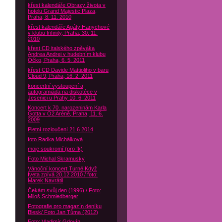
křest kalendáře Obrazy života v
hotelu Grand Majestic Plaza,
Praha, 8. 11. 2010
křest kalendáře Agáty Hanychové
v klubu Infinity, Praha, 30. 11.
2010
křest CD italského zpěváka
Andrea Andrei v hudebním klubu
Óčko, Praha, 6. 5. 2011
křest CD Davide Mattioliho v baru
Cloud 9, Praha, 16. 2. 2011
koncertní vystoupení a
autogramiáda na diskotéce v
Jesenici u Prahy 10. 6. 2011
Koncert k 70. narozeninám Karla
Gotta v O2 Aréně, Praha, 11. 6.
2009
Pietní rozloučení 21.6 2014
foto Radka Michálková
moje soukromí (pro fk)
Foto Michal Skramusky
Vánoční koncert Turné Když
Iveta zpívá 20.12.2010 / foto:
Marek Navrátil
Čekám svůj den (1996) / Foto:
Miloš Schmiedberger
Fotografie pro magazín deníku
Blesk/ Foto Jan Tůma (2012)
Foto: Vladimír Gdovín