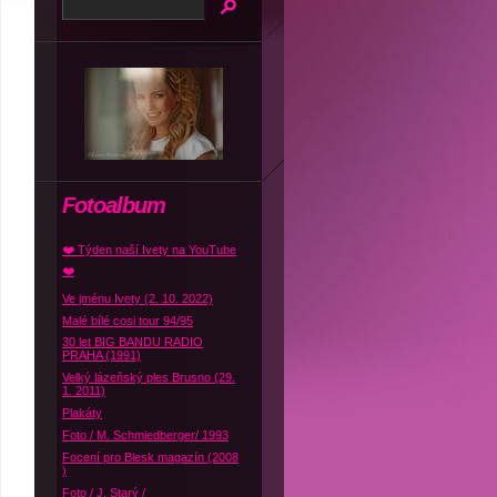
Fotoalbum
❤️ Týden naší Ivety na YouTube
❤️
Ve jménu Ivety (2. 10. 2022)
Malé bílé cosi tour 94/95
30 let BIG BANDU RADIO
PRAHA (1991)
Velký lázeňský ples Brusno (29.
1. 2011)
Plakáty
Foto / M. Schmiedberger/ 1993
Focení pro Blesk magazín (2008
)
Foto / J. Starý /