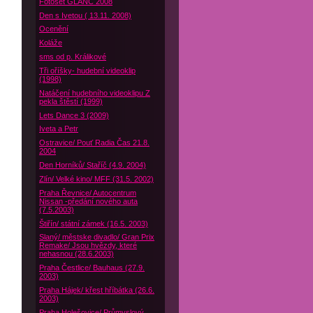
Fotoset GLANC 2008
Den s Ivetou ( 13.11. 2008)
Ocenění
Koláže
sms od p. Králikové
Tři oříšky- hudební videoklip
(1998)
Natáčení hudebního videoklipu Z
pekla štěstí (1999)
Lets Dance 3 (2009)
Iveta a Petr
Ostravice/ Pouť Radia Čas 21.8.
2004
Den Horníků/ Staříč (4.9. 2004)
Zlín/ Velké kino/ MFF (31.5. 2002)
Praha Řevnice/ Autocentrum
Nissan -předání nového auta
(7.5.2003)
Štiřín/ státní zámek (16.5. 2003)
Slaný/ městske divadlo/ Gran Prix
Remake/ Jsou hvězdy, které
nehasnou (28.6.2003)
Praha Čestlice/ Bauhaus (27.9.
2003)
Praha Hájek/ křest hříbátka (26.6.
2003)
Praha Holešovice/ Průmyslový