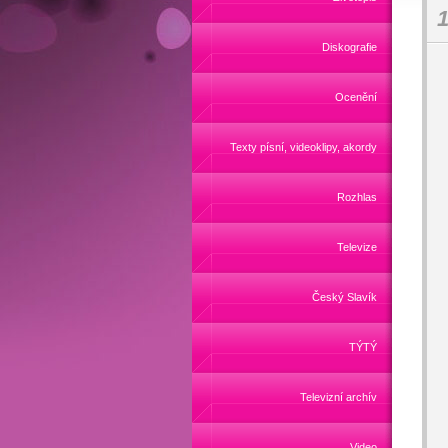
1
Diskografie
Ocenění
Texty písní, videoklipy, akordy
Rozhlas
Televize
Český Slavík
TÝTÝ
Televizní archív
Video