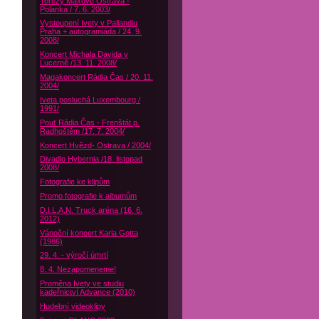
Terezy Maxové Ostrava -
Polanka / 7. 6. 2003/
Vystoupení Ivety v Pallandiu
Praha + autogramiáda / 24. 9.
2008/
Koncert Michala Davida v
Lucerně /13. 11. 2008/
Magakoncert Rádia Čas / 20. 11.
2004/
Iveta posluchá Luxembourg /
1991/
Pouť Rádia Čas - Frenštát p.
Radhoštěm /17. 7. 2004/
Koncert Hvězd- Ostrava / 2004/
Divadlo Hybernia /18. listopad
2008/
Fotografie ke klipům
Promo fotografie k albumům
D.I.L.A.N. Truck aréna (16. 6.
2012)
Vánoční koncert Karla Gotta
(1986)
29. 4. - výročí úmrtí
8. 4. Nezapomeneme!
Proměna Ivety ve studiu
kadeřnictví Advance (2010)
Hudební videoklipy