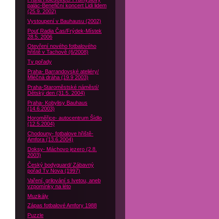
palác-Benefiční koncert Lidi lidem
(25.9. 2002)
Vystoupení v Bauhausu (2002)
Pouť Radia Čas/Frýdek-Místek
28.5. 2006
Otevření nového fotbalového
hřiště v Tachově (6/2008)
Tv pořady
Praha- Barrandovské ateliéry/
Mléčná dráha (19.9 2003)
Praha-Staroměstské náměstí/
Dětský den (31.5. 2004)
Praha- Kobylisy Bauhaus
(14.6.2003)
Horoměřice- autocentrum Šídlo
(12.5.2004)
Chodouny- fotbalove hřiště-
Amfora (13.6.2004)
Doksy- Máchovo jezero (2.8.
2003)
Český bodyguard/ Zábavný
pořad Tv Nova (1997)
Vaření, grilování s Ivetou, aneb
vzpomínky na léto
Muzikály
Zápas fotbalové Amfory 1988
Puzzle